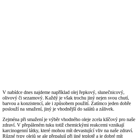
V nabídce dnes najdeme například olej řepkový, slunečnicový,
olivový či sezamový. Každý je však trochu jiný nejen svou chutí,
barvou a konzistencí, ale i způsobem použití. Zatímco jeden dobře
poslouží na smažení, jiný je vhodnější do salátů a zálivek.
Zejména při smažení je výběr vhodného oleje zcela klíčový pro naše
zdraví. V přepáleném tuku totiž chemickými reakcemi vznikají
karcinogenní látky, které mohou mít devastující vliv na naše zdraví.
Různé typy olejů se ale přepalují při jiné teplotě a je dobré mít