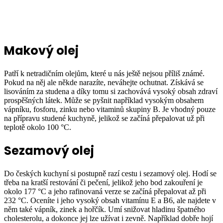
Makový olej
Patří k netradičním olejům, které u nás ještě nejsou příliš známé.
Pokud na něj ale někde narazíte, neváhejte ochutnat. Získává se
lisováním za studena a díky tomu si zachovává vysoký obsah zdraví
prospěšných látek. Může se pyšnit například vysokým obsahem
vápníku, fosforu, zinku nebo vitaminů skupiny B. Je vhodný pouze
na přípravu studené kuchyně, jelikož se začíná přepalovat už při
teplotě okolo 100 °C.
Sezamový olej
Do českých kuchyní si postupně razí cestu i sezamový olej. Hodí se
třeba na kratší restování či pečení, jelikož jeho bod zakouření je
okolo 177 °C a jeho rafinovaná verze se začíná přepalovat až při
232 °C. Oceníte i jeho vysoký obsah vitamínu E a B6, ale najdete v
něm také vápník, zinek a hořčík. Umí snižovat hladinu špatného
cholesterolu, a dokonce jej lze užívat i zevně. Například dobře hojí