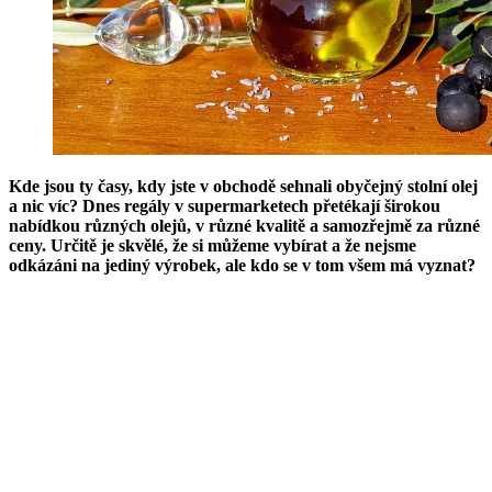
Kde jsou ty časy, kdy jste v obchodě sehnali obyčejný stolní olej
a nic víc? Dnes regály v supermarketech přetékají širokou
nabídkou různých olejů, v různé kvalitě a samozřejmě za různé
ceny. Určitě je skvělé, že si můžeme vybírat a že nejsme
odkázáni na jediný výrobek, ale kdo se v tom všem má vyznat?