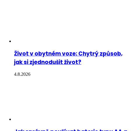
Život v obytném voze: Chytrý způsob,
jak si zjednodušit život?
4.8.2026