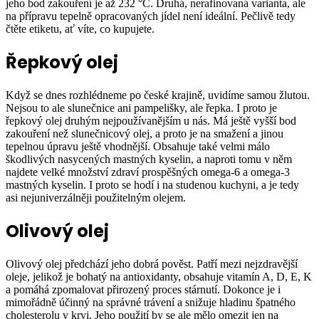
jeho bod zakouření je až 232 °C. Druhá, nerafinovaná varianta, ale
na přípravu tepelně opracovaných jídel není ideální. Pečlivě tedy
čtěte etiketu, ať víte, co kupujete.
Řepkový olej
Když se dnes rozhlédneme po české krajině, uvidíme samou žlutou.
Nejsou to ale slunečnice ani pampelišky, ale řepka. I proto je
řepkový olej druhým nejpoužívanějším u nás. Má ještě vyšší bod
zakouření než slunečnicový olej, a proto je na smažení a jinou
tepelnou úpravu ještě vhodnější. Obsahuje také velmi málo
škodlivých nasycených mastných kyselin, a naproti tomu v něm
najdete velké množství zdraví prospěšných omega-6 a omega-3
mastných kyselin. I proto se hodí i na studenou kuchyni, a je tedy
asi nejuniverzálněji použitelným olejem.
Olivový olej
Olivový olej předchází jeho dobrá pověst. Patří mezi nejzdravější
oleje, jelikož je bohatý na antioxidanty, obsahuje vitamín A, D, E, K
a pomáhá zpomalovat přirozený proces stárnutí. Dokonce je i
mimořádně účinný na správné trávení a snižuje hladinu špatného
cholesterolu v krvi. Jeho použití by se ale mělo omezit jen na