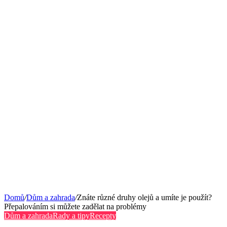
Domů
/
Dům a zahrada
/
Znáte různé druhy olejů a umíte je použít?
Přepalováním si můžete zadělat na problémy
Dům a zahrada
Rady a tipy
Recepty