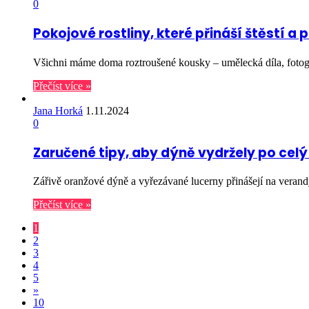
0
Pokojové rostliny, které přináší štěstí a 
Všichni máme doma roztroušené kousky – umělecká díla, fotog
Přečíst více »
Jana Horká
1.11.2024
0
Zaručené tipy, aby dýně vydržely po celý
Zářivě oranžové dýně a vyřezávané lucerny přinášejí na verandy
Přečíst více »
1
2
3
4
5
»
10