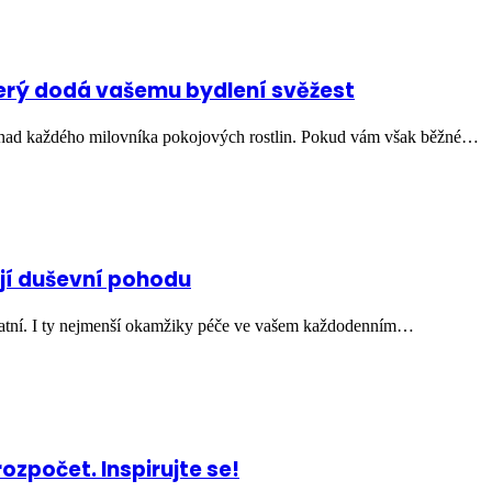
který dodá vašemu bydlení svěžest
m snad každého milovníka pokojových rostlin. Pokud vám však běžné…
jí duševní pohodu
ostatní. I ty nejmenší okamžiky péče ve vašem každodenním…
ozpočet. Inspirujte se!