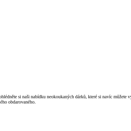
rohlédněte si naši nabídku neokoukaných dárků, které si navíc můžete 
ždého obdarovaného.