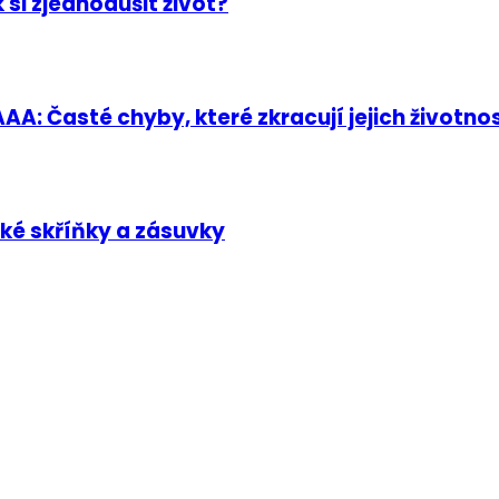
 si zjednodušit život?
AA: Časté chyby, které zkracují jejich životno
ské skříňky a zásuvky