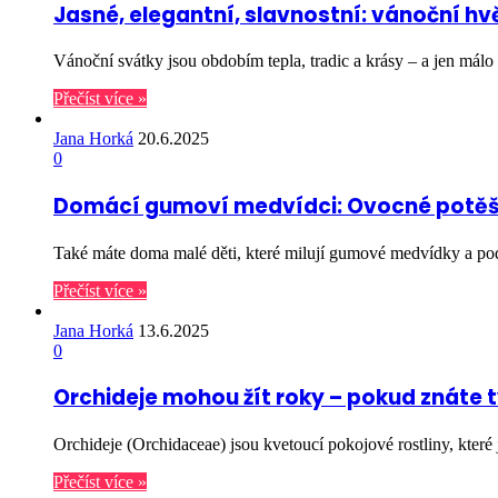
Jasné, elegantní, slavnostní: vánoční 
Vánoční svátky jsou obdobím tepla, tradic a krásy – a jen málo
Přečíst více »
Jana Horká
20.6.2025
0
Domácí gumoví medvídci: Ovocné potěš
Také máte doma malé děti, které milují gumové medvídky a pod
Přečíst více »
Jana Horká
13.6.2025
0
Orchideje mohou žít roky – pokud znáte 
Orchideje (Orchidaceae) jsou kvetoucí pokojové rostliny, kter
Přečíst více »