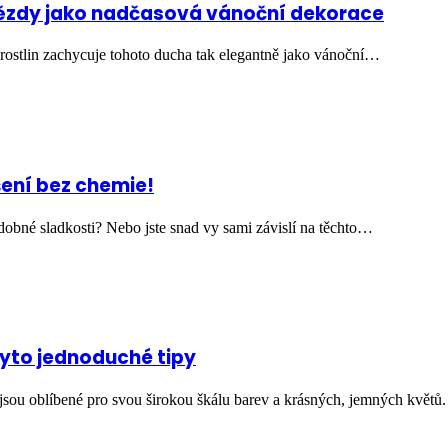
hvězdy jako nadčasová vánoční dekorace
 rostlin zachycuje tohoto ducha tak elegantně jako vánoční…
ení bez chemie!
obné sladkosti? Nebo jste snad vy sami závislí na těchto…
tyto jednoduché tipy
é jsou oblíbené pro svou širokou škálu barev a krásných, jemných květ