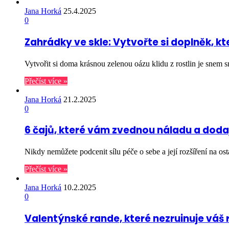
Jana Horká
25.4.2025
0
Zahrádky ve skle: Vytvořte si doplněk, 
Vytvořit si doma krásnou zelenou oázu klidu z rostlin je sne
Přečíst více »
Jana Horká
21.2.2025
0
6 čajů, které vám zvednou náladu a doda
Nikdy nemůžete podcenit sílu péče o sebe a její rozšíření na 
Přečíst více »
Jana Horká
10.2.2025
0
Valentýnské rande, které nezruinuje váš r