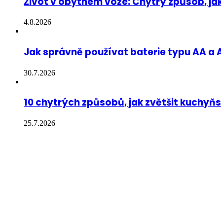
Život v obytném voze: Chytrý způsob, jak
4.8.2026
Jak správně používat baterie typu AA a A
30.7.2026
10 chytrých způsobů, jak zvětšit kuchyň
25.7.2026