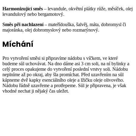
Harmonizující směs
– levandule, okvětní plátky růže, měsíček, olej
levandulový nebo bergamotový.
Směs při nachlazení
– mateřídouška, šalvěj, máta, dobromysl či
majoránka, olej dobromyslový nebo rozmarýnový.
Míchání
Pro vytvoření směsi si připravíme nádobu s víčkem, ve které
budeme sůl uchovávat. Na dno dáme asi 3 cm soli, na ní bylinky a
celý proces opakujeme do vytvoření poslední vrstvy soli. Nádobu
neplníme až po okraj, aby šla promíchat. Před uzavřením na sůl
kápneme dvě kapky esenciálního oleje a lžičku oleje olivového.
Nádobu řádně uzavřeme a protřepeme. Sůl je připravena, je však
vhodné nechat ji nějaký čas uležet.