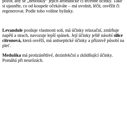
pozor, aby se „netloukly“ jejich aromatické či léčebné účinky. Také
si ujasněte, co od koupele očekáváte – má uvolnit, léčit, osvěžit či
regenerovat. Podle toho volíme bylinky.
Levandule
posiluje vlastnosti soli, má účinky relaxační, zmírňuje
napětí a strach, navozuje lepší spánek. Její účinky ještě násobí
silice
citronová,
která osvěží, má antiseptické účinky a příznivě působí na
pleť.
Meduňka
má protizánětlivé, dezinfekční a zklidňující účinky.
Pomáhá při neurózách.