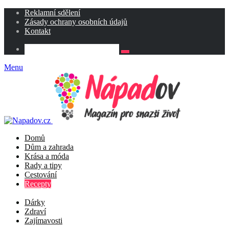
Reklamní sdělení
Zásady ochrany osobních údajů
Kontakt
Menu
Domů
Dům a zahrada
Krása a móda
Rady a tipy
Cestování
Recepty
Dárky
Zdraví
Zajímavosti