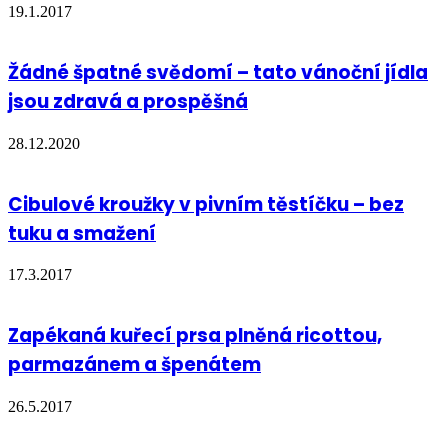
19.1.2017
Žádné špatné svědomí – tato vánoční jídla
jsou zdravá a prospěšná
28.12.2020
Cibulové kroužky v pivním těstíčku – bez
tuku a smažení
17.3.2017
Zapékaná kuřecí prsa plněná ricottou,
parmazánem a špenátem
26.5.2017