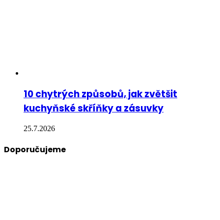
10 chytrých způsobů, jak zvětšit
kuchyňské skříňky a zásuvky
25.7.2026
Doporučujeme