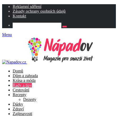
Reklamní sdělení
Zásady ochrany osobních údajů
Kontakt
Menu
Domů
Dům a zahrada
Krása a móda
Rady a tipy
Cestování
Recepty
Dezerty
Dárky
Zdraví
Zajímavosti