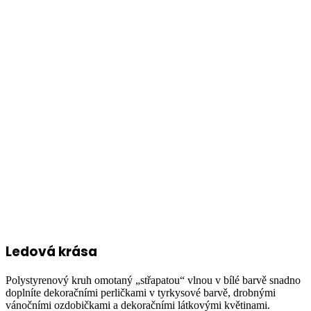
Ledová krása
Polystyrenový kruh omotaný „střapatou“ vlnou v bílé barvě snadno
doplníte dekoračními perličkami v tyrkysové barvě, drobnými
vánočními ozdobičkami a dekoračními látkovými květinami.