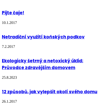
Pijte čaje!
10.1.2017
Netradiční využití koňských podkov
7.2.2017
Ekologicky šetrný a netoxický úklid:
Průvodce zdravějším domovem
25.8.2023
12 způsobů, jak vylepšit okolí svého domu
26.1.2017