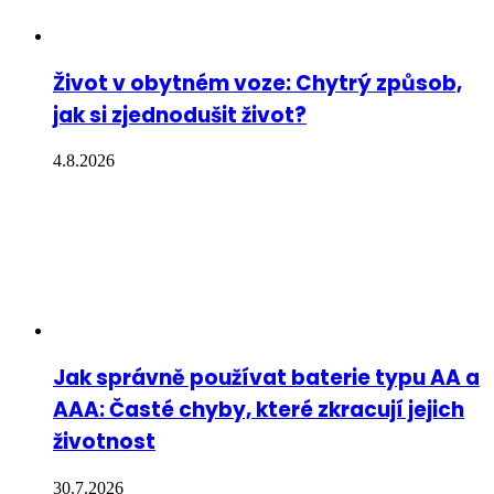
Život v obytném voze: Chytrý způsob,
jak si zjednodušit život?
4.8.2026
Jak správně používat baterie typu AA a
AAA: Časté chyby, které zkracují jejich
životnost
30.7.2026