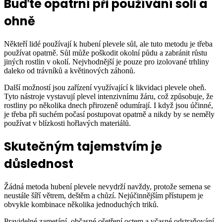
Buďte opatrní při používání soli a
ohně
Někteří lidé používají k hubení plevele sůl, ale tuto metodu je třeba
používat opatrně. Sůl může poškodit okolní půdu a zabránit růstu
jiných rostlin v okolí. Nejvhodnější je pouze pro izolované trhliny
daleko od trávníků a květinových záhonů.
Další možností jsou zařízení využívající k likvidaci plevele oheň.
Tyto nástroje vystavují plevel intenzivnímu žáru, což způsobuje, že
rostliny po několika dnech přirozeně odumírají. I když jsou účinné,
je třeba při suchém počasí postupovat opatrně a nikdy by se neměly
používat v blízkosti hořlavých materiálů.
Skutečným tajemstvím je
důslednost
Žádná metoda hubení plevele nevydrží navždy, protože semena se
neustále šíří větrem, deštěm a chůzí. Nejúčinnějším přístupem je
obvykle kombinace několika jednoduchých triků.
Pravidelné zametání, občasné ošetření octem a včasné odstraňování