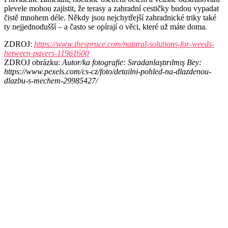
plevele mohou zajistit, že terasy a zahradní cestičky budou vypadat
čistě mnohem déle. Někdy jsou nejchytřejší zahradnické triky také
ty nejjednodušší – a často se opírají o věci, které už máte doma.
ZDROJ:
https://www.thespruce.com/natural-solutions-for-weeds-
between-pavers-11961600
ZDROJ obrázku:
Autor/ka fotografie: Sıradanlaştırılmış Bey:
https://www.pexels.com/cs-cz/foto/detailni-pohled-na-dlazdenou-
dlazbu-s-mechem-29985427/