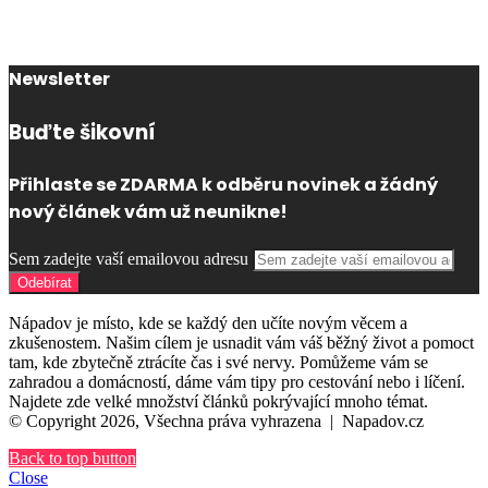
Newsletter
Buďte šikovní
Přihlaste se ZDARMA k odběru novinek a žádný
nový článek vám už neunikne!
Sem zadejte vaší emailovou adresu
Nápadov je místo, kde se každý den učíte novým věcem a
zkušenostem. Našim cílem je usnadit vám váš běžný život a pomoct
tam, kde zbytečně ztrácíte čas i své nervy. Pomůžeme vám se
zahradou a domácností, dáme vám tipy pro cestování nebo i líčení.
Najdete zde velké množství článků pokrývající mnoho témat.
© Copyright 2026, Všechna práva vyhrazena |
Napadov.cz
Back to top button
Close