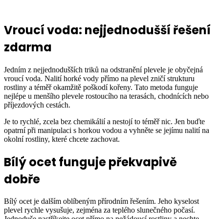
Vroucí voda: nejjednodušší řešení
zdarma
Jedním z nejjednodušších triků na odstranění plevele je obyčejná
vroucí voda. Nalití horké vody přímo na plevel zničí strukturu
rostliny a téměř okamžitě poškodí kořeny. Tato metoda funguje
nejlépe u menšího plevele rostoucího na terasách, chodnících nebo
příjezdových cestách.
Je to rychlé, zcela bez chemikálií a nestojí to téměř nic. Jen buďte
opatrní při manipulaci s horkou vodou a vyhněte se jejímu nalití na
okolní rostliny, které chcete zachovat.
Bílý ocet funguje překvapivě
dobře
Bílý ocet je dalším oblíbeným přírodním řešením. Jeho kyselost
plevel rychle vysušuje, zejména za teplého slunečného počasí.
Jednoduše nastříkejte ocet přímo na nežádoucí rostliny a nechte