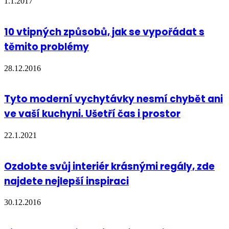
1.1.2017
10 vtipných způsobů, jak se vypořádat s
těmito problémy
28.12.2016
Tyto moderní vychytávky nesmí chybět ani
ve vaší kuchyni. Ušetří čas i prostor
22.1.2021
Ozdobte svůj interiér krásnými regály, zde
najdete nejlepší inspiraci
30.12.2016