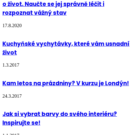
o život. Naučte se jej správně léčit i
rozpoznat vážný stav
17.8.2020
Kuchyňské vychytávky, které vám usnadní
život
1.3.2017
Kam letos na prázdniny? V kurzu je Londýn!
24.3.2017
Jak si vybrat barvy do svého interiéru?
Inspirujte se!