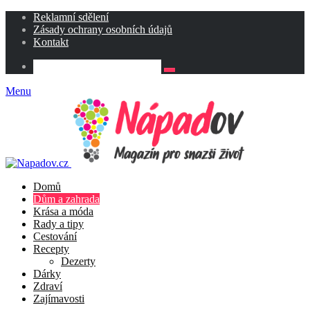
Reklamní sdělení
Zásady ochrany osobních údajů
Kontakt
Menu
Domů
Dům a zahrada
Krása a móda
Rady a tipy
Cestování
Recepty
Dezerty
Dárky
Zdraví
Zajímavosti