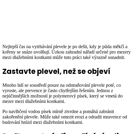
Nejlepší čas na vytrhávání plevele je po dešti, kdy je půda měkčí a
kořeny se snáze uvolňují. Úzkou zahradní nářadí určené pro mezery
mezi dlažebními kostkami může tuto práci také výrazně usnadnit.
Zastavte plevel, než se objeví
Mnoho lidí se soustředí pouze na odstraňování plevele poté, co
vyroste, ale prevence je často chytřejším řešením. Jednou z
nejúčinnějších možností je polymerový písek, který se vmetá do
mezer mezi dlažebními kostkami.
Po navlhčení vodou písek mírně ztvrdne a pomáhá zabránit
zakořenění plevele. Může také omezit erozi a odradit mravence od
budování hnízd mezi dlažebními kostkami.