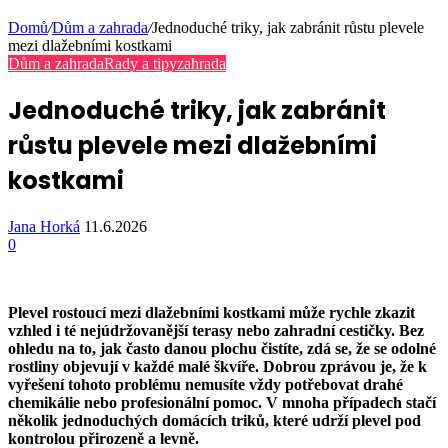
Domů
/
Dům a zahrada
/
Jednoduché triky, jak zabránit růstu plevele
mezi dlažebními kostkami
Dům a zahrada
Rady a tipy
zahrada
Jednoduché triky, jak zabránit
růstu plevele mezi dlažebními
kostkami
Jana Horká
11.6.2026
0
Plevel rostoucí mezi dlažebními kostkami může rychle zkazit
vzhled i té nejúdržovanější terasy nebo zahradní cestičky. Bez
ohledu na to, jak často danou plochu čistíte, zdá se, že se odolné
rostliny objevují v každé malé škvíře. Dobrou zprávou je, že k
vyřešení tohoto problému nemusíte vždy potřebovat drahé
chemikálie nebo profesionální pomoc. V mnoha případech stačí
několik jednoduchých domácích triků, které udrží plevel pod
kontrolou přirozeně a levně.