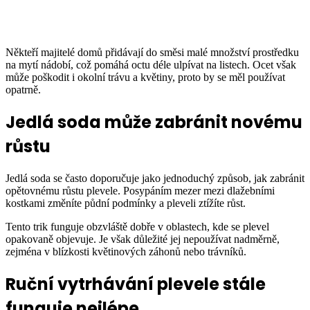
Někteří majitelé domů přidávají do směsi malé množství prostředku
na mytí nádobí, což pomáhá octu déle ulpívat na listech. Ocet však
může poškodit i okolní trávu a květiny, proto by se měl používat
opatrně.
Jedlá soda může zabránit novému
růstu
Jedlá soda se často doporučuje jako jednoduchý způsob, jak zabránit
opětovnému růstu plevele. Posypáním mezer mezi dlažebními
kostkami změníte půdní podmínky a pleveli ztížíte růst.
Tento trik funguje obzvláště dobře v oblastech, kde se plevel
opakovaně objevuje. Je však důležité jej nepoužívat nadměrně,
zejména v blízkosti květinových záhonů nebo trávníků.
Ruční vytrhávání plevele stále
funguje nejlépe