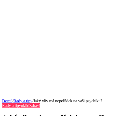
Domů
/
Rady a tipy
/
Jaký vliv má nepořádek na vaši psychiku?
Rady a tipy
úklid
Zdraví