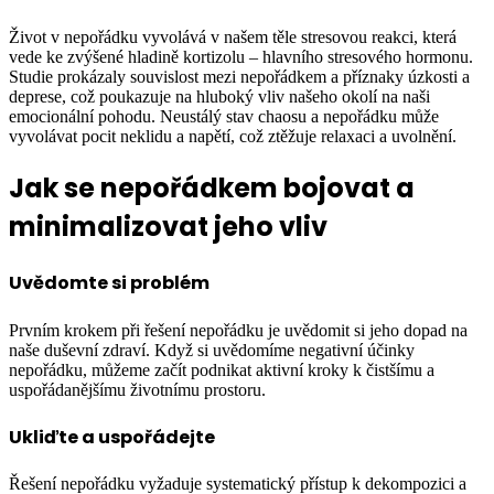
Život v nepořádku vyvolává v našem těle stresovou reakci, která
vede ke zvýšené hladině kortizolu – hlavního stresového hormonu.
Studie prokázaly souvislost mezi nepořádkem a příznaky úzkosti a
deprese, což poukazuje na hluboký vliv našeho okolí na naši
emocionální pohodu. Neustálý stav chaosu a nepořádku může
vyvolávat pocit neklidu a napětí, což ztěžuje relaxaci a uvolnění.
Jak se nepořádkem bojovat a
minimalizovat jeho vliv
Uvědomte si problém
Prvním krokem při řešení nepořádku je uvědomit si jeho dopad na
naše duševní zdraví. Když si uvědomíme negativní účinky
nepořádku, můžeme začít podnikat aktivní kroky k čistšímu a
uspořádanějšímu životnímu prostoru.
Ukliďte a uspořádejte
Řešení nepořádku vyžaduje systematický přístup k dekompozici a