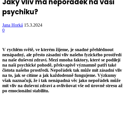
Jaký vliv má nepořádek na vaši
psychiku?
Jana Horká
15.3.2024
0
V rychlém světě, ve kterém žijeme, je snadné přehlédnout
nenápadný, ale přesto zásadní vliv našeho fyzického prostředí
na naše duševní zdraví. Mezi mnoha faktory, které se podílejí
na naší psychické pohodě, překvapivě významně patří také
čistota našeho prostředí. Nepořádek tak může mít zásadní vliv
na to, jak se cítíme a jak každodenně fungujeme. Výzkumy
však naznačují, že i tak nenápadná věc jako nepořádek může
mít vliv na duševní zdraví a ovlivňovat vše od úrovně stresu až
po emocionální stabilitu.