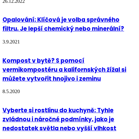
26.12.2022
Opalování: Klíčová je volba správného
filtru. Je lepší chemický nebo minerální?
3.9.2021
Kompost v bytě? S pomocí
vermikompostéru a kalifornských žížal si
můžete vytvořit hnojivo i zeminu
8.5.2020
Vyberte si rostlinu do kuchyně: Tyhle
zvládnou i náročné podmínky, jako je
nedostatek světla nebo vyšší vlhkost