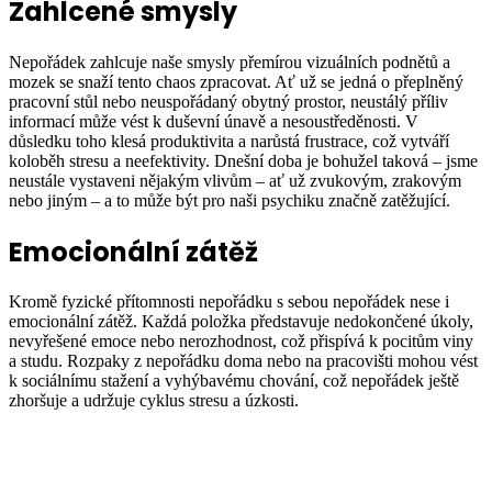
Zahlcené smysly
Nepořádek zahlcuje naše smysly přemírou vizuálních podnětů a
mozek se snaží tento chaos zpracovat. Ať už se jedná o přeplněný
pracovní stůl nebo neuspořádaný obytný prostor, neustálý příliv
informací může vést k duševní únavě a nesoustředěnosti. V
důsledku toho klesá produktivita a narůstá frustrace, což vytváří
koloběh stresu a neefektivity. Dnešní doba je bohužel taková – jsme
neustále vystaveni nějakým vlivům – ať už zvukovým, zrakovým
nebo jiným – a to může být pro naši psychiku značně zatěžující.
Emocionální zátěž
Kromě fyzické přítomnosti nepořádku s sebou nepořádek nese i
emocionální zátěž. Každá položka představuje nedokončené úkoly,
nevyřešené emoce nebo nerozhodnost, což přispívá k pocitům viny
a studu. Rozpaky z nepořádku doma nebo na pracovišti mohou vést
k sociálnímu stažení a vyhýbavému chování, což nepořádek ještě
zhoršuje a udržuje cyklus stresu a úzkosti.