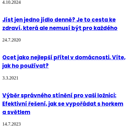
4.10.2024
Jíst jen jedno jídlo denně? Je to cesta ke
zdraví, která ale nemusí být pro každého
24.7.2020
Ocet jako nejlepší přítel v domácnosti. Víte,
jak ho používat?
3.3.2021
Výběr správného stínění pro vaši ložnici:
Efektivní řešení, jak se vypořádat s horkem
a světlem
14.7.2023