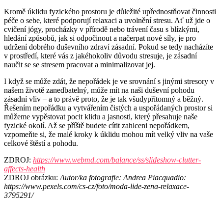
Kromě úklidu fyzického prostoru je důležité upřednostňovat činnosti
péče o sebe, které podporují relaxaci a uvolnění stresu. Ať už jde o
cvičení jógy, procházky v přírodě nebo trávení času s blízkými,
hledání způsobů, jak si odpočinout a načerpat nové síly, je pro
udržení dobrého duševního zdraví zásadní. Pokud se tedy nacházíte
v prostředí, které vás z jakéhokoliv důvodu stresuje, je zásadní
naučit se se stresem pracovat a minimalizovat jej.
I když se může zdát, že nepořádek je ve srovnání s jinými stresory v
našem životě zanedbatelný, může mít na naši duševní pohodu
zásadní vliv – a to právě proto, že je tak všudypřítomný a běžný.
Řešením nepořádku a vytvářením čistých a uspořádaných prostor si
můžeme vypěstovat pocit klidu a jasnosti, který přesahuje naše
fyzické okolí. Až se příště budete cítit zahlceni nepořádkem,
vzpomeňte si, že malé kroky k úklidu mohou mít velký vliv na vaše
celkové štěstí a pohodu.
ZDROJ:
https://www.webmd.com/balance/ss/slideshow-clutter-
affects-health
ZDROJ obrázku:
Autor/ka fotografie: Andrea Piacquadio:
https://www.pexels.com/cs-cz/foto/moda-lide-zena-relaxace-
3795291/