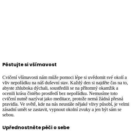
Pěstujte si všímavost
Cvičení všímavosti nám může pomoci lépe si uvědomit své okolí a
vliv nepořádku na náš duševní stav. Každý den si najděte čas na to,
abyste zhluboka dýchali, soustředili se na přítomný okamžik a
ocenili krásu čistého prostředí bez nepořádku. Nemusíme toto
cvičení nutně nazývat jako meditace, protože nemá žádná přesná
pravidla. Ve světě, kde na nás neustále nějaké vlivy působí, je velmi
zásadní umět se zastavit, vypnout okolní zvuky a jen být sám se
sebou.
Upřednostněte péči o sebe