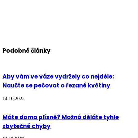
Podobné články
Aby vám ve váze vydržely co nejdéle:
Naučte se pečovat o řezané květiny
14.10.2022
Máte doma plísně? Možná děláte tyhle
zbytečné chyby