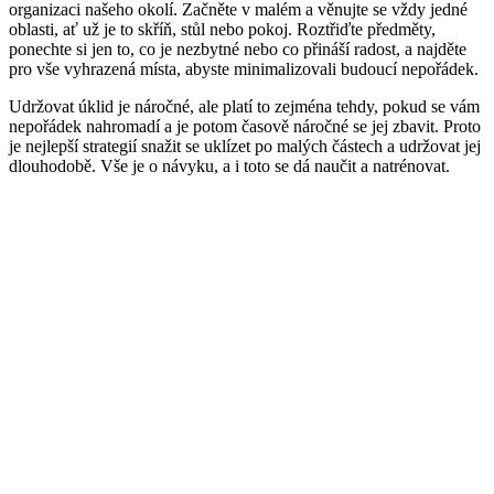
organizaci našeho okolí. Začněte v malém a věnujte se vždy jedné
oblasti, ať už je to skříň, stůl nebo pokoj. Roztřiďte předměty,
ponechte si jen to, co je nezbytné nebo co přináší radost, a najděte
pro vše vyhrazená místa, abyste minimalizovali budoucí nepořádek.
Udržovat úklid je náročné, ale platí to zejména tehdy, pokud se vám
nepořádek nahromadí a je potom časově náročné se jej zbavit. Proto
je nejlepší strategií snažit se uklízet po malých částech a udržovat jej
dlouhodobě. Vše je o návyku, a i toto se dá naučit a natrénovat.