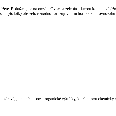
nemůžete. Bohužel, jste na omylu. Ovoce a zelenina, kterou koupíte v b
nlivosti. Tyto látky ale velice snadno narušují vnitřní hormonální rovno
du zdravě, je nutné kupovat organické výrobky, které nejsou chemicky o