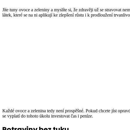
Jíte tuny ovoce a zeleniny a myslíte si, že zdravěji už se stravovat 
látek, které se na ni aplikují ke zlepšení růstu i k prodloužení trva
Každé ovoce a zelenina tedy není prospěšné. Pokud chcete jíst oprav
se vyplatí do tohoto úkolu investovat čas i peníze.
Potraviny bez tuku