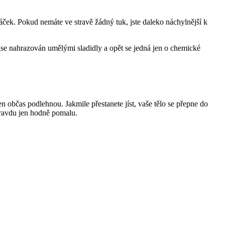
háček. Pokud nemáte ve stravě žádný tuk, jste daleko náchylnější k
ase nahrazován umělými sladidly a opět se jedná jen o chemické
n občas podlehnou. Jakmile přestanete jíst, vaše tělo se přepne do
opravdu jen hodně pomalu.