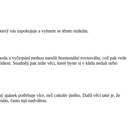
 který vás uspokojuje a vyhnete se těmto rizikům.
epohoda a vyčerpání mohou narušit hormonální rovnováhu, což pak vede
dlem. Snadněji pak sníte věci, které byste si v klidu nedali nebo
ý spánek potřebuje více, než cokoliv jiného. Další věcí také je, že
álo, často trpí nadváhou.