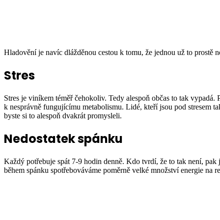
Hladovění je navíc dlážděnou cestou k tomu, že jednou už to prostě nev
Stres
Stres je viníkem téměř čehokoliv. Tedy alespoň občas to tak vypadá. 
k nesprávně fungujícímu metabolismu. Lidé, kteří jsou pod stresem také
byste si to alespoň dvakrát promysleli.
Nedostatek spánku
Každý potřebuje spát 7-9 hodin denně. Kdo tvrdí, že to tak není, pak j
během spánku spotřebováváme poměrně velké množství energie na rege