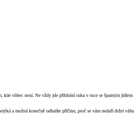
am, kde vůbec není. Ne vždy jde přibírání ruku v ruce se špatným jídl
dů netýká a možná konečně odhalíte příčinu, proč se vám nedaří držet váh