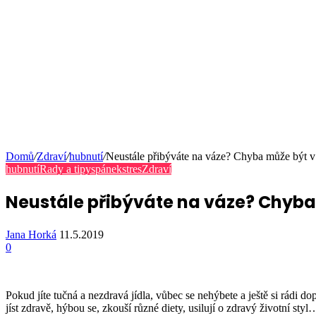
Domů
/
Zdraví
/
hubnutí
/
Neustále přibýváte na váze? Chyba může být v j
hubnutí
Rady a tipy
spánek
stres
Zdraví
Neustále přibýváte na váze? Chyba m
Jana Horká
11.5.2019
0
Pokud jíte tučná a nezdravá jídla, vůbec se nehýbete a ještě si rádi do
jíst zdravě, hýbou se, zkouší různé diety, usilují o zdravý životní styl… 