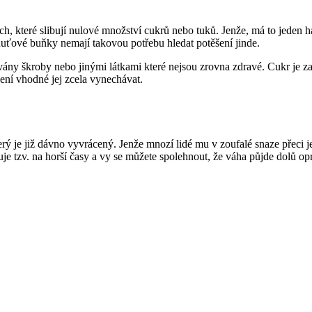
ách, které slibují nulové množství cukrů nebo tuků. Jenže, má to jeden 
huťové buňky nemají takovou potřebu hledat potěšení jinde.
vány škroby nebo jinými látkami které nejsou zrovna zdravé. Cukr je z
není vhodné jej zcela vynechávat.
erý je již dávno vyvrácený. Jenže mnozí lidé mu v zoufalé snaze přeci je
ňuje tzv. na horší časy a vy se můžete spolehnout, že váha půjde dolů 