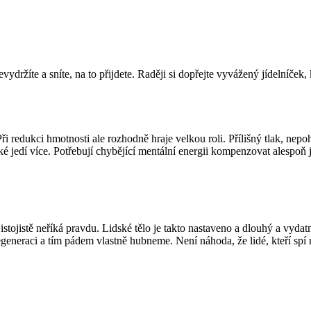
ydržíte a sníte, na to přijdete. Raději si dopřejte vyvážený jídelníček,
Při redukci hmotnosti ale rozhodně hraje velkou roli. Přílišný tlak, n
 jedí více. Potřebují chybějící mentální energii kompenzovat alespoň jí
istojistě neříká pravdu. Lidské tělo je takto nastaveno a dlouhý a vydatn
neraci a tím pádem vlastně hubneme. Není náhoda, že lidé, kteří spí m