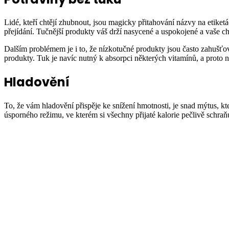
Lidé, kteří chtějí zhubnout, jsou magicky přitahování názvy na etiket
přejídání. Tučnější produkty váš drží nasycené a uspokojené a vaše c
Dalším problémem je i to, že nízkotučné produkty jsou často zahušťo
produkty. Tuk je navíc nutný k absorpci některých vitamínů, a proto 
Hladovění
To, že vám hladovění přispěje ke snížení hmotnosti, je snad mýtus, kt
úsporného režimu, ve kterém si všechny přijaté kalorie pečlivě schra