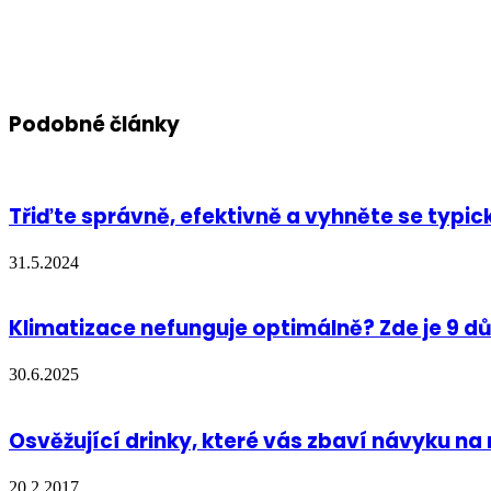
Podobné články
Třiďte správně, efektivně a vyhněte se typ
31.5.2024
Klimatizace nefunguje optimálně? Zde je 9 d
30.6.2025
Osvěžující drinky, které vás zbaví návyku na
20.2.2017