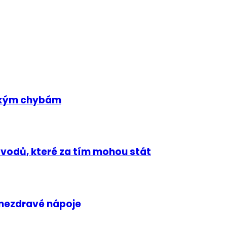
ickým chybám
ůvodů, které za tím mohou stát
 nezdravé nápoje