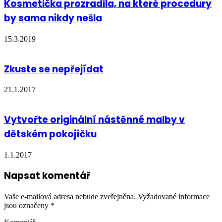
Kosmetička prozradila, na které procedury
by sama nikdy nešla
15.3.2019
Zkuste se nepřejídat
21.1.2017
Vytvořte originální nástěnné malby v
dětském pokojíčku
1.1.2017
Napsat komentář
Vaše e-mailová adresa nebude zveřejněna.
Vyžadované informace
jsou označeny
*