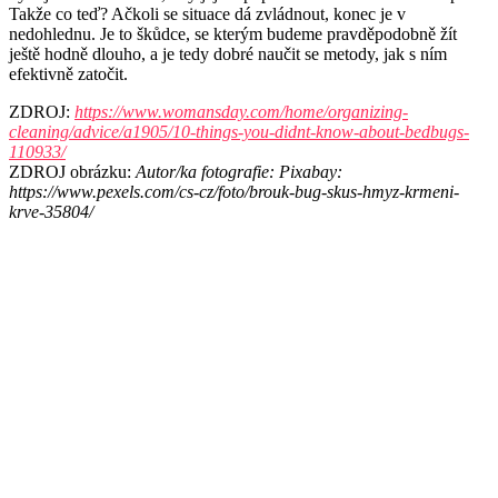
Takže co teď? Ačkoli se situace dá zvládnout, konec je v
nedohlednu. Je to škůdce, se kterým budeme pravděpodobně žít
ještě hodně dlouho, a je tedy dobré naučit se metody, jak s ním
efektivně zatočit.
ZDROJ:
https://www.womansday.com/home/organizing-
cleaning/advice/a1905/10-things-you-didnt-know-about-bedbugs-
110933/
ZDROJ obrázku:
Autor/ka fotografie: Pixabay:
https://www.pexels.com/cs-cz/foto/brouk-bug-skus-hmyz-krmeni-
krve-35804/