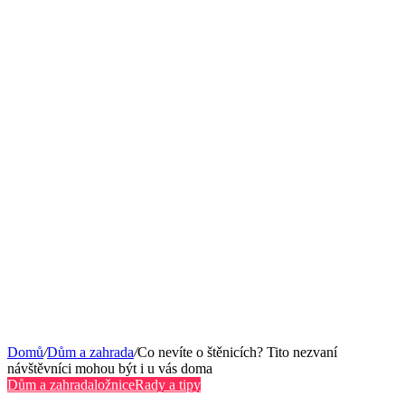
Domů
/
Dům a zahrada
/
Co nevíte o štěnicích? Tito nezvaní
návštěvníci mohou být i u vás doma
Dům a zahrada
ložnice
Rady a tipy