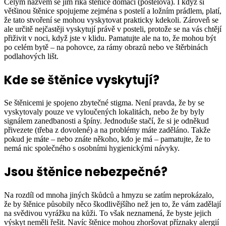
Celým názvem se jim říká štěnice domácí (postelová). I když si
většinou štěnice spojujeme zejména s postelí a ložním prádlem, platí,
že tato stvoření se mohou vyskytovat prakticky kdekoli. Zároveň se
ale určitě nejčastěji vyskytují právě v posteli, protože se na vás chtějí
přiživit v noci, když jste v klidu. Pamatujte ale na to, že mohou být
po celém bytě – na pohovce, za rámy obrazů nebo ve štěrbinách
podlahových lišt.
Kde se štěnice vyskytují?
Se štěnicemi je spojeno zbytečné stigma. Není pravda, že by se
vyskytovaly pouze ve vyloučených lokalitách, nebo že by byly
signálem zanedbanosti a špíny. Jednoduše stačí, že si je odněkud
přivezete (třeba z dovolené) a na problémy máte zaděláno. Takže
pokud je máte – nebo znáte někoho, kdo je má – pamatujte, že to
nemá nic společného s osobními hygienickými návyky.
Jsou štěnice nebezpečné?
Na rozdíl od mnoha jiných škůdců a hmyzu se zatím neprokázalo,
že by štěnice působily něco škodlivějšího než jen to, že vám zadělají
na svědivou vyrážku na kůži. To však neznamená, že byste jejich
výskyt neměli řešit. Navíc štěnice mohou zhoršovat příznaky alergií