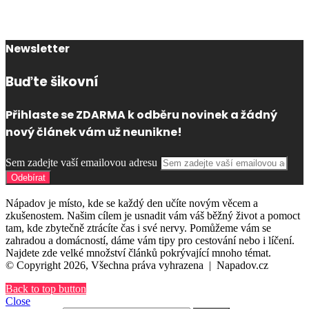
Newsletter
Buďte šikovní
Přihlaste se ZDARMA k odběru novinek a žádný
nový článek vám už neunikne!
Sem zadejte vaší emailovou adresu
Nápadov je místo, kde se každý den učíte novým věcem a
zkušenostem. Našim cílem je usnadit vám váš běžný život a pomoct
tam, kde zbytečně ztrácíte čas i své nervy. Pomůžeme vám se
zahradou a domácností, dáme vám tipy pro cestování nebo i líčení.
Najdete zde velké množství článků pokrývající mnoho témat.
© Copyright 2026, Všechna práva vyhrazena |
Napadov.cz
Back to top button
Close