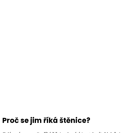
Proč se jim říká štěnice?