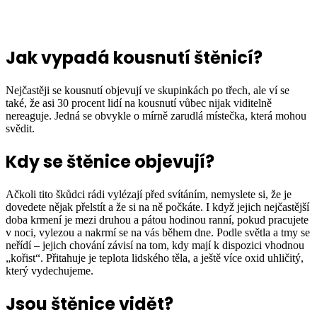
Jak vypadá kousnutí štěnicí?
Nejčastěji se kousnutí objevují ve skupinkách po třech, ale ví se
také, že asi 30 procent lidí na kousnutí vůbec nijak viditelně
nereaguje. Jedná se obvykle o mírně zarudlá místečka, která mohou
svědit.
Kdy se štěnice objevují?
Ačkoli tito škůdci rádi vylézají před svítáním, nemyslete si, že je
dovedete nějak přelstít a že si na ně počkáte. I když jejich nejčastější
doba krmení je mezi druhou a pátou hodinou ranní, pokud pracujete
v noci, vylezou a nakrmí se na vás během dne. Podle světla a tmy se
neřídí – jejich chování závisí na tom, kdy mají k dispozici vhodnou
„kořist“. Přitahuje je teplota lidského těla, a ještě více oxid uhličitý,
který vydechujeme.
Jsou štěnice vidět?