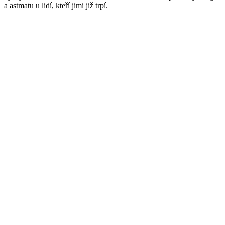
a astmatu u lidí, kteří jimi již trpí.