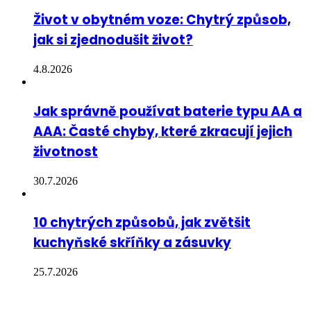
Život v obytném voze: Chytrý způsob,
jak si zjednodušit život?
4.8.2026
Jak správně používat baterie typu AA a
AAA: Časté chyby, které zkracují jejich
životnost
30.7.2026
10 chytrých způsobů, jak zvětšit
kuchyňské skříňky a zásuvky
25.7.2026