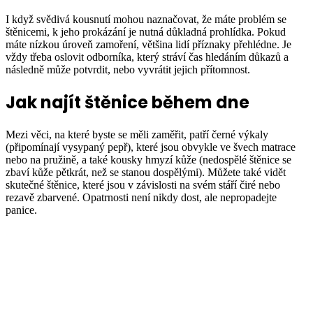
I když svědivá kousnutí mohou naznačovat, že máte problém se
štěnicemi, k jeho prokázání je nutná důkladná prohlídka. Pokud
máte nízkou úroveň zamoření, většina lidí příznaky přehlédne. Je
vždy třeba oslovit odborníka, který stráví čas hledáním důkazů a
následně může potvrdit, nebo vyvrátit jejich přítomnost.
Jak najít štěnice během dne
Mezi věci, na které byste se měli zaměřit, patří černé výkaly
(připomínají vysypaný pepř), které jsou obvykle ve švech matrace
nebo na pružině, a také kousky hmyzí kůže (nedospělé štěnice se
zbaví kůže pětkrát, než se stanou dospělými). Můžete také vidět
skutečné štěnice, které jsou v závislosti na svém stáří čiré nebo
rezavě zbarvené. Opatrnosti není nikdy dost, ale nepropadejte
panice.