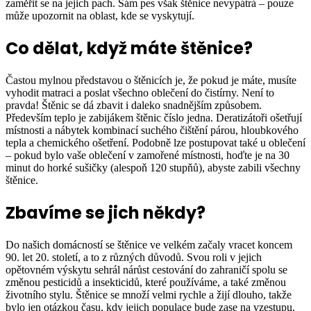
zaměřit se na jejich pach. Sám pes však štěnice nevypátrá – pouze
může upozornit na oblast, kde se vyskytují.
Co dělat, když máte štěnice?
Častou mylnou představou o štěnicích je, že pokud je máte, musíte
vyhodit matraci a poslat všechno oblečení do čistírny. Není to
pravda! Štěnic se dá zbavit i daleko snadnějším způsobem.
Především teplo je zabijákem štěnic číslo jedna. Deratizátoři ošetřují
místnosti a nábytek kombinací suchého čištění párou, hloubkového
tepla a chemického ošetření. Podobně lze postupovat také u oblečení
– pokud bylo vaše oblečení v zamořené místnosti, hoďte je na 30
minut do horké sušičky (alespoň 120 stupňů), abyste zabili všechny
štěnice.
Zbavíme se jich někdy?
Do našich domácností se štěnice ve velkém začaly vracet koncem
90. let 20. století, a to z různých důvodů. Svou roli v jejich
opětovném výskytu sehrál nárůst cestování do zahraničí spolu se
změnou pesticidů a insekticidů, které používáme, a také změnou
životního stylu. Štěnice se množí velmi rychle a žijí dlouho, takže
bylo jen otázkou času, kdy jejich populace bude zase na vzestupu.