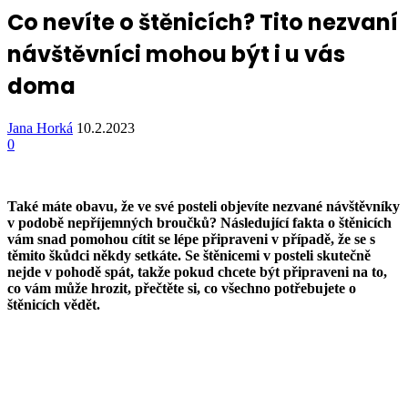
Co nevíte o štěnicích? Tito nezvaní
návštěvníci mohou být i u vás
doma
Jana Horká
10.2.2023
0
Také máte obavu, že ve své posteli objevíte nezvané návštěvníky
v podobě nepříjemných broučků? Následující fakta o štěnicích
vám snad pomohou cítit se lépe připraveni v případě, že se s
těmito škůdci někdy setkáte. Se štěnicemi v posteli skutečně
nejde v pohodě spát, takže pokud chcete být připraveni na to,
co vám může hrozit, přečtěte si, co všechno potřebujete o
štěnicích vědět.