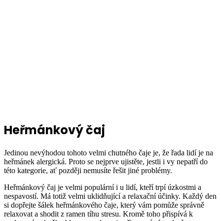
Heřmánkový čaj
Jedinou nevýhodou tohoto velmi chutného čaje je, že řada lidí je na
heřmánek alergická. Proto se nejprve ujistěte, jestli i vy nepatří do
této kategorie, ať později nemusíte řešit jiné problémy.
Heřmánkový čaj je velmi populární i u lidí, kteří trpí úzkostmi a
nespavostí. Má totiž velmi uklidňující a relaxační účinky. Každý den
si dopřejte šálek heřmánkového čaje, který vám pomůže správně
relaxovat a shodit z ramen tíhu stresu. Kromě toho přispívá k