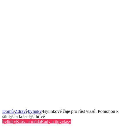
Domů
/
Zdraví
/
bylinky
/
Bylinkové čaje pro růst vlasů. Pomohou k
silnější a krásnější hřívě
bylinky
Krása a móda
Rady a tipy
vlasy