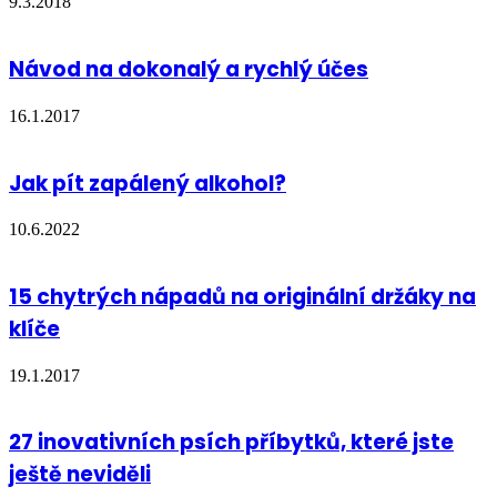
9.3.2018
Návod na dokonalý a rychlý účes
16.1.2017
Jak pít zapálený alkohol?
10.6.2022
15 chytrých nápadů na originální držáky na
klíče
19.1.2017
27 inovativních psích příbytků, které jste
ještě neviděli