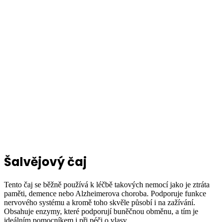
Šalvějový čaj
Tento čaj se běžně používá k léčbě takových nemocí jako je ztráta
paměti, demence nebo Alzheimerova choroba. Podporuje funkce
nervového systému a kromě toho skvěle působí i na zažívání.
Obsahuje enzymy, které podporují buněčnou obměnu, a tím je
ideálním pomocníkem i při péči o vlasy.