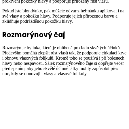
prokrvení pokožky hlavy a podporuje přirozený růst vlasů.
Pokud jste blondýnky, pak můžete odvar z heřmánku aplikovat i na
své vlasy a pokožku hlavy. Podporuje jejich přirozenou barvu a
zklidňuje podrážděnou pokožku hlavy.
Rozmarýnový čaj
Rozmarýn je bylinka, která je oblíbená pro řadu skvělých účinků.
Především pomáhá zlepšit růst vlasů tak, že podporuje cirkulaci krve
i obnovu vlasových folikulů. Kromě toho se používá i při bolestech
hlavy nebo nespavosti. Šálek rozmarýnového čaje si dopřejte večer
před spaním, aby jeho skvělé účinné látky mohly zapůsobit přes
noc, kdy se obnovují i vlasy a vlasové folikuly.