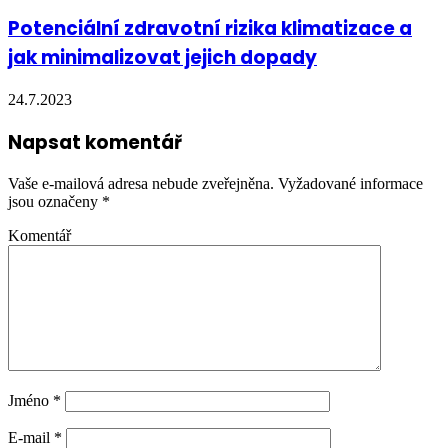
Potenciální zdravotní rizika klimatizace a
jak minimalizovat jejich dopady
24.7.2023
Napsat komentář
Vaše e-mailová adresa nebude zveřejněna.
Vyžadované informace
jsou označeny
*
Komentář
Jméno
*
E-mail
*