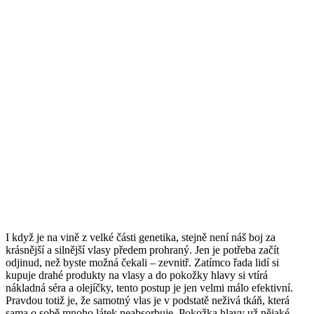
I když je na vině z velké části genetika, stejně není náš boj za
krásnější a silnější vlasy předem prohraný. Jen je potřeba začít
odjinud, než byste možná čekali – zevnitř. Zatímco řada lidí si
kupuje drahé produkty na vlasy a do pokožky hlavy si vtírá
nákladná séra a olejíčky, tento postup je jen velmi málo efektivní.
Pravdou totiž je, že samotný vlas je v podstatě neživá tkáň, která
sama o sobě mnoho látek neabsorbuje. Pokožka hlavy už nějaké