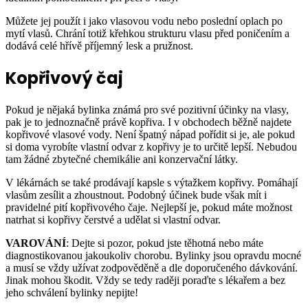
Můžete jej použít i jako vlasovou vodu nebo poslední oplach po
mytí vlasů. Chrání totiž křehkou strukturu vlasu před poničením a
dodává celé hřívě příjemný lesk a pružnost.
Kopřivový čaj
Pokud je nějaká bylinka známá pro své pozitivní účinky na vlasy,
pak je to jednoznačně právě kopřiva. I v obchodech běžně najdete
kopřivové vlasové vody. Není špatný nápad pořídit si je, ale pokud
si doma vyrobíte vlastní odvar z kopřivy je to určitě lepší. Nebudou
tam žádné zbytečné chemikálie ani konzervační látky.
V lékárnách se také prodávají kapsle s výtažkem kopřivy. Pomáhají
vlasům zesílit a zhoustnout. Podobný účinek bude však mít i
pravidelné pití kopřivového čaje. Nejlepší je, pokud máte možnost
natrhat si kopřivy čerstvé a udělat si vlastní odvar.
VAROVÁNÍ
: Dejte si pozor, pokud jste těhotná nebo máte
diagnostikovanou jakoukoliv chorobu. Bylinky jsou opravdu mocné
a musí se vždy užívat zodpověděně a dle doporučeného dávkování.
Jinak mohou škodit. Vždy se tedy raději poraďte s lékařem a bez
jeho schválení bylinky nepijte!