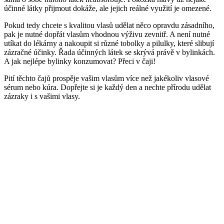
účinné látky přijmout dokáže, ale jejich reálné využití je omezené.
Pokud tedy chcete s kvalitou vlasů udělat něco opravdu zásadního,
pak je nutné dopřát vlasům vhodnou výživu zevnitř. A není nutné
utíkat do lékárny a nakoupit si různé tobolky a pilulky, které slibují
zázračné účinky. Řada účinných látek se skrývá právě v bylinkách.
A jak nejlépe bylinky konzumovat? Přeci v čaji!
Pití těchto čajů prospěje vašim vlasům více než jakékoliv vlasové
sérum nebo kúra. Dopřejte si je každý den a nechte přírodu udělat
zázraky i s vašimi vlasy.