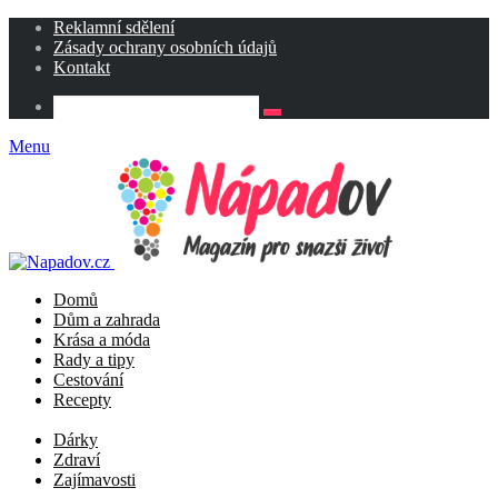
Reklamní sdělení
Zásady ochrany osobních údajů
Kontakt
Menu
Domů
Dům a zahrada
Krása a móda
Rady a tipy
Cestování
Recepty
Dárky
Zdraví
Zajímavosti