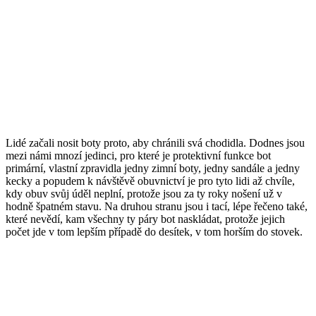
Lidé začali nosit boty proto, aby chránili svá chodidla. Dodnes jsou
mezi námi mnozí jedinci, pro které je protektivní funkce bot
primární, vlastní zpravidla jedny zimní boty, jedny sandále a jedny
kecky a popudem k návštěvě obuvnictví je pro tyto lidi až chvíle,
kdy obuv svůj úděl neplní, protože jsou za ty roky nošení už v
hodně špatném stavu. Na druhou stranu jsou i tací, lépe řečeno také,
které nevědí, kam všechny ty páry bot naskládat, protože jejich
počet jde v tom lepším případě do desítek, v tom horším do stovek.