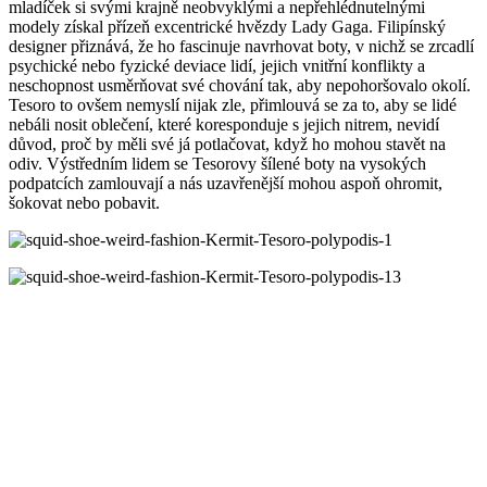
mladíček si svými krajně neobvyklými a nepřehlédnutelnými
modely získal přízeň excentrické hvězdy Lady Gaga. Filipínský
designer přiznává, že ho fascinuje navrhovat boty, v nichž se zrcadlí
psychické nebo fyzické deviace lidí, jejich vnitřní konflikty a
neschopnost usměrňovat své chování tak, aby nepohoršovalo okolí.
Tesoro to ovšem nemyslí nijak zle, přimlouvá se za to, aby se lidé
nebáli nosit oblečení, které koresponduje s jejich nitrem, nevidí
důvod, proč by měli své já potlačovat, když ho mohou stavět na
odiv. Výstředním lidem se Tesorovy šílené boty na vysokých
podpatcích zamlouvají a nás uzavřenější mohou aspoň ohromit,
šokovat nebo pobavit.