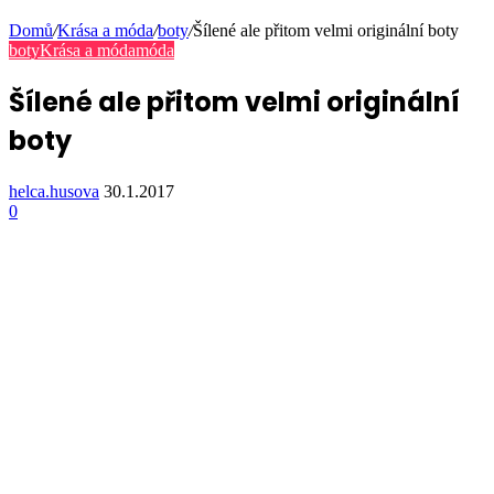
Domů
/
Krása a móda
/
boty
/
Šílené ale přitom velmi originální boty
boty
Krása a móda
móda
Šílené ale přitom velmi originální
boty
helca.husova
30.1.2017
0