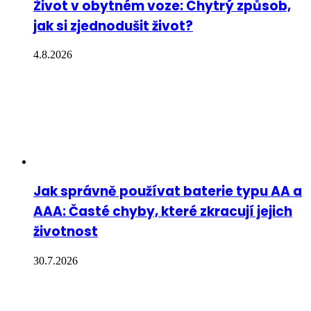
Život v obytném voze: Chytrý způsob,
jak si zjednodušit život?
4.8.2026
Jak správně používat baterie typu AA a
AAA: Časté chyby, které zkracují jejich
životnost
30.7.2026