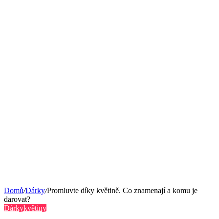
Domů
/
Dárky
/
Promluvte díky květině. Co znamenají a komu je
darovat?
Dárky
květiny