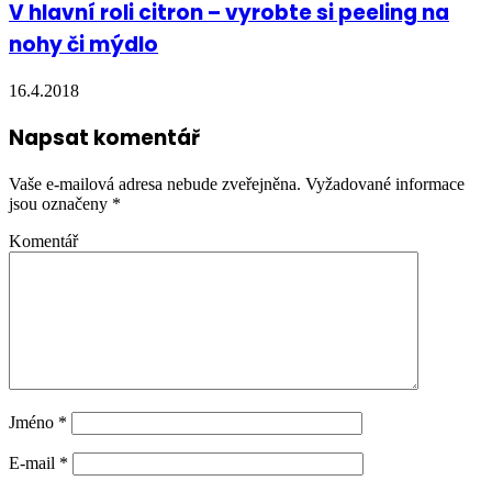
V hlavní roli citron – vyrobte si peeling na
nohy či mýdlo
16.4.2018
Napsat komentář
Vaše e-mailová adresa nebude zveřejněna.
Vyžadované informace
jsou označeny
*
Komentář
Jméno
*
E-mail
*