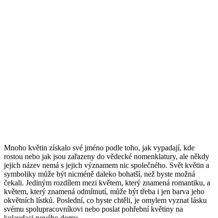
Mnoho květin získalo své jméno podle toho, jak vypadají, kde
rostou nebo jak jsou zařazeny do vědecké nomenklatury, ale někdy
jejich název nemá s jejich významem nic společného. Svět květin a
symboliky může být nicméně daleko bohatší, než byste možná
čekali. Jediným rozdílem mezi květem, který znamená romantiku, a
květem, který znamená odmítnutí, může být třeba i jen barva jeho
okvětních lístků. Poslední, co byste chtěli, je omylem vyznat lásku
svému spolupracovníkovi nebo poslat pohřební květiny na
kolaudaci nového domu.