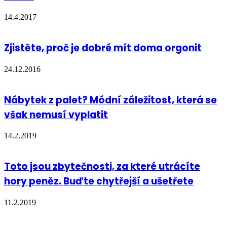
14.4.2017
Zjistěte, proč je dobré mít doma orgonit
24.12.2016
Nábytek z palet? Módní záležitost, která se
však nemusí vyplatit
14.2.2019
Toto jsou zbytečnosti, za které utrácíte
hory peněz. Buďte chytřejší a ušetřete
11.2.2019