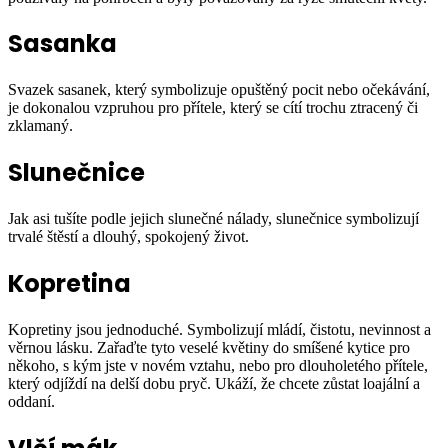
Sasanka
Svazek sasanek, který symbolizuje opuštěný pocit nebo očekávání,
je dokonalou vzpruhou pro přítele, který se cítí trochu ztracený či
zklamaný.
Slunečnice
Jak asi tušíte podle jejich slunečné nálady, slunečnice symbolizují
trvalé štěstí a dlouhý, spokojený život.
Kopretina
Kopretiny jsou jednoduché. Symbolizují mládí, čistotu, nevinnost a
věrnou lásku. Zařaďte tyto veselé květiny do smíšené kytice pro
někoho, s kým jste v novém vztahu, nebo pro dlouholetého přítele,
který odjíždí na delší dobu pryč. Ukáží, že chcete zůstat loajální a
oddaní.