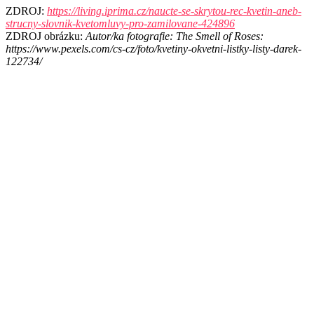
ZDROJ:
https://living.iprima.cz/naucte-se-skrytou-rec-kvetin-aneb-
strucny-slovnik-kvetomluvy-pro-zamilovane-424896
ZDROJ obrázku:
Autor/ka fotografie: The Smell of Roses:
https://www.pexels.com/cs-cz/foto/kvetiny-okvetni-listky-listy-darek-
122734/