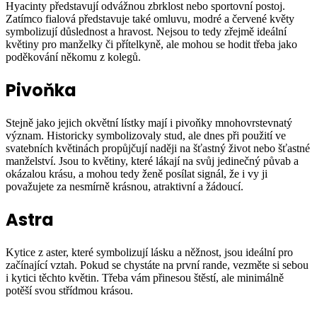
Hyacinty představují odvážnou zbrklost nebo sportovní postoj.
Zatímco fialová představuje také omluvu, modré a červené květy
symbolizují důslednost a hravost. Nejsou to tedy zřejmě ideální
květiny pro manželky či přítelkyně, ale mohou se hodit třeba jako
poděkování někomu z kolegů.
Pivoňka
Stejně jako jejich okvětní lístky mají i pivoňky mnohovrstevnatý
význam. Historicky symbolizovaly stud, ale dnes při použití ve
svatebních květinách propůjčují naději na šťastný život nebo šťastné
manželství. Jsou to květiny, které lákají na svůj jedinečný půvab a
okázalou krásu, a mohou tedy ženě posílat signál, že i vy ji
považujete za nesmírně krásnou, atraktivní a žádoucí.
Astra
Kytice z aster, které symbolizují lásku a něžnost, jsou ideální pro
začínající vztah. Pokud se chystáte na první rande, vezměte si sebou
i kytici těchto květin. Třeba vám přinesou štěstí, ale minimálně
potěší svou střídmou krásou.