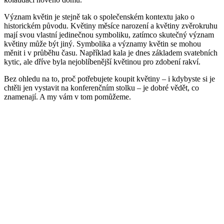
Význam květin je stejně tak o společenském kontextu jako o
historickém původu. Květiny měsíce narození a květiny zvěrokruhu
mají svou vlastní jedinečnou symboliku, zatímco skutečný význam
květiny může být jiný. Symbolika a významy květin se mohou
měnit i v průběhu času. Například kala je dnes základem svatebních
kytic, ale dříve byla nejoblíbenější květinou pro zdobení rakví.
Bez ohledu na to, proč potřebujete koupit květiny – i kdybyste si je
chtěli jen vystavit na konferenčním stolku – je dobré vědět, co
znamenají. A my vám v tom pomůžeme.