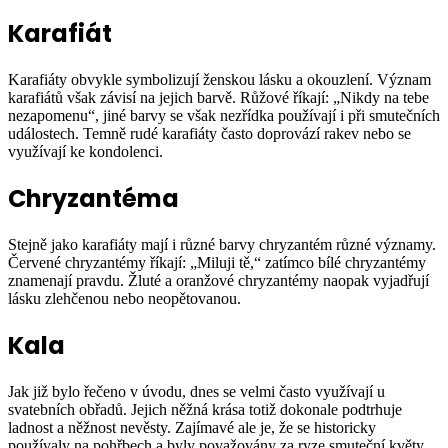
Karafiát
Karafiáty obvykle symbolizují ženskou lásku a okouzlení. Význam
karafiátů však závisí na jejich barvě. Růžové říkají: „Nikdy na tebe
nezapomenu“, jiné barvy se však nezřídka používají i při smutečních
událostech. Temně rudé karafiáty často doprovází rakev nebo se
využívají ke kondolenci.
Chryzantéma
Stejně jako karafiáty mají i různé barvy chryzantém různé významy.
Červené chryzantémy říkají: „Miluji tě,“ zatímco bílé chryzantémy
znamenají pravdu. Žluté a oranžové chryzantémy naopak vyjadřují
lásku zlehčenou nebo neopětovanou.
Kala
Jak již bylo řečeno v úvodu, dnes se velmi často využívají u
svatebních obřadů. Jejich něžná krása totiž dokonale podtrhuje
ladnost a něžnost nevěsty. Zajímavé ale je, že se historicky
používaly na pohřbech a byly považovány za ryze smuteční květy.