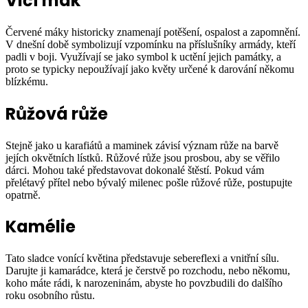
Vlčí mák
Červené máky historicky znamenají potěšení, ospalost a zapomnění.
V dnešní době symbolizují vzpomínku na příslušníky armády, kteří
padli v boji. Využívají se jako symbol k uctění jejich památky, a
proto se typicky nepoužívají jako květy určené k darování někomu
blízkému.
Růžová růže
Stejně jako u karafiátů a maminek závisí význam růže na barvě
jejích okvětních lístků. Růžové růže jsou prosbou, aby se věřilo
dárci. Mohou také představovat dokonalé štěstí. Pokud vám
přelétavý přítel nebo bývalý milenec pošle růžové růže, postupujte
opatrně.
Kamélie
Tato sladce vonící květina představuje sebereflexi a vnitřní sílu.
Darujte ji kamarádce, která je čerstvě po rozchodu, nebo někomu,
koho máte rádi, k narozeninám, abyste ho povzbudili do dalšího
roku osobního růstu.