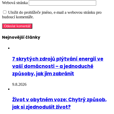
Webová stránka
Uložit do prohlížeče jméno, e-mail a webovou stránku pro
budoucí komentáře.
Nejnovější články
7 skrytých zdrojů plýtvání energií ve
vaší domácnosti – a jednoduché
způsoby, jak jim zabránit
9.8.2026
Život v obytném voze: Chytrý způsob,
jak si zjednodušit život?