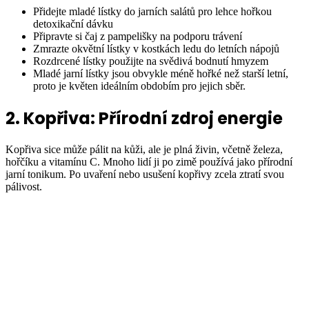
Přidejte mladé lístky do jarních salátů pro lehce hořkou
detoxikační dávku
Připravte si čaj z pampelišky na podporu trávení
Zmrazte okvětní lístky v kostkách ledu do letních nápojů
Rozdrcené lístky použijte na svědivá bodnutí hmyzem
Mladé jarní lístky jsou obvykle méně hořké než starší letní,
proto je květen ideálním obdobím pro jejich sběr.
2. Kopřiva: Přírodní zdroj energie
Kopřiva sice může pálit na kůži, ale je plná živin, včetně železa,
hořčíku a vitamínu C. Mnoho lidí ji po zimě používá jako přírodní
jarní tonikum. Po uvaření nebo usušení kopřivy zcela ztratí svou
pálivost.