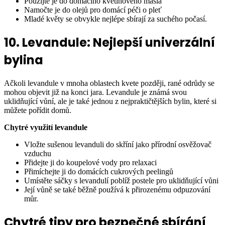
Použijte je do domácího květinového másla
Namočte je do olejů pro domácí péči o pleť
Mladé květy se obvykle nejlépe sbírají za suchého počasí.
10. Levandule: Nejlepší univerzální
bylina
Ačkoli levandule v mnoha oblastech kvete později, rané odrůdy se
mohou objevit již na konci jara. Levandule je známá svou
uklidňující vůní, ale je také jednou z nejpraktičtějších bylin, které si
můžete pořídit domů.
Chytré využití levandule
Vložte sušenou levanduli do skříní jako přírodní osvěžovač
vzduchu
Přidejte ji do koupelové vody pro relaxaci
Přimíchejte ji do domácích cukrových peelingů
Umístěte sáčky s levandulí poblíž postele pro uklidňující vůni
Její vůně se také běžně používá k přirozenému odpuzování
můr.
Chytré tipy pro bezpečné sbírání