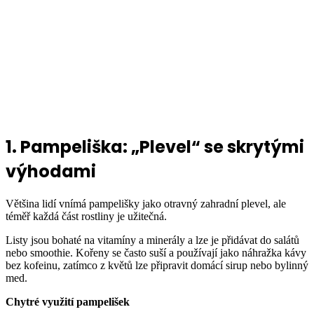
1. Pampeliška: „Plevel“ se skrytými
výhodami
Většina lidí vnímá pampelišky jako otravný zahradní plevel, ale
téměř každá část rostliny je užitečná.
Listy jsou bohaté na vitamíny a minerály a lze je přidávat do salátů
nebo smoothie. Kořeny se často suší a používají jako náhražka kávy
bez kofeinu, zatímco z květů lze připravit domácí sirup nebo bylinný
med.
Chytré využití pampelišek