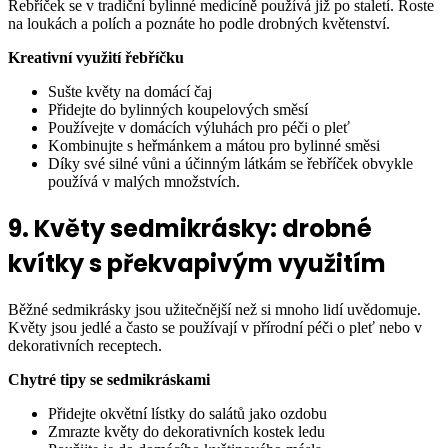
Řebříček se v tradiční bylinné medicíně používá již po staletí. Roste
na loukách a polích a poznáte ho podle drobných květenství.
Kreativní využití řebříčku
Sušte květy na domácí čaj
Přidejte do bylinných koupelových směsí
Používejte v domácích výluhách pro péči o pleť
Kombinujte s heřmánkem a mátou pro bylinné směsi
Díky své silné vůni a účinným látkám se řebříček obvykle
používá v malých množstvích.
9. Květy sedmikrásky: drobné
kvítky s překvapivým využitím
Běžné sedmikrásky jsou užitečnější než si mnoho lidí uvědomuje.
Květy jsou jedlé a často se používají v přírodní péči o pleť nebo v
dekorativních receptech.
Chytré tipy se sedmikráskami
Přidejte okvětní lístky do salátů jako ozdobu
Zmrazte květy do dekorativních kostek ledu