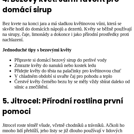
domácí sirup
Bez kvete na konci jara a má sladkou květinovou vůni, která se
skvěle hodí do domácích nápojů a dezertů. Květy se běžně používají
na sirupy, čaje, limonády a dokonce i jako přírodní prostředky proti
nachlazení.
Jednoduché tipy s bezovými květy
Připravte si domácí bezový sirup do perlivé vody
Zmrazte květy do nanuků nebo kostek ledu
Přidejte květy do těsta na palačinky pro květinovou chuť
V chladném období si uvařte čaj pro pohodu a teplo
Čerstvé květy černého bezu by se měly vždy sbírat daleko od
silnic a znečištění.
5. Jitrocel: Přírodní rostlina první
pomoci
Jitrocel roste téměř všude, včetně chodníků a trávníků. Ačkoli ho
mnoho lidí přehlíží, jeho listy se již dlouho používají v lidových