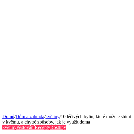
Domů
/
Dům a zahrada
/
květiny
/
10 léčivých bylin, které můžete sbírat
v květnu, a chytré způsoby, jak je využít doma
květiny
Pěstování
Recepty
Rostliny