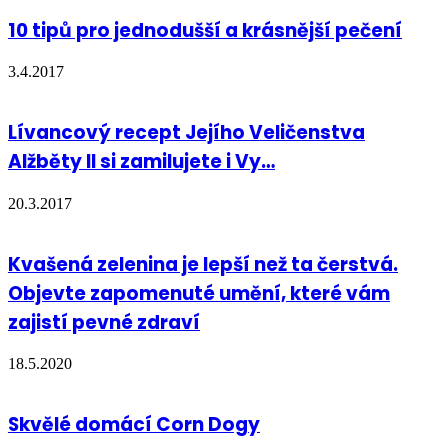
10 tipů pro jednodušší a krásnější pečení
3.4.2017
Lívancový recept Jejího Veličenstva
Alžběty II si zamilujete i Vy…
20.3.2017
Kvašená zelenina je lepší než ta čerstvá.
Objevte zapomenuté umění, které vám
zajistí pevné zdraví
18.5.2020
Skvělé domácí Corn Dogy