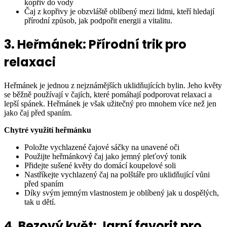
kopřiv do vody
Čaj z kopřivy je obzvláště oblíbený mezi lidmi, kteří hledají
přírodní způsob, jak podpořit energii a vitalitu.
3. Heřmánek: Přírodní trik pro
relaxaci
Heřmánek je jednou z nejznámějších uklidňujících bylin. Jeho květy
se běžně používají v čajích, které pomáhají podporovat relaxaci a
lepší spánek. Heřmánek je však užitečný pro mnohem více než jen
jako čaj před spaním.
Chytré využití heřmánku
Položte vychlazené čajové sáčky na unavené oči
Použijte heřmánkový čaj jako jemný pleťový tonik
Přidejte sušené květy do domácí koupelové soli
Nastříkejte vychlazený čaj na polštáře pro uklidňující vůni
před spaním
Díky svým jemným vlastnostem je oblíbený jak u dospělých,
tak u dětí.
4. Bezový květ: Jarní favorit pro