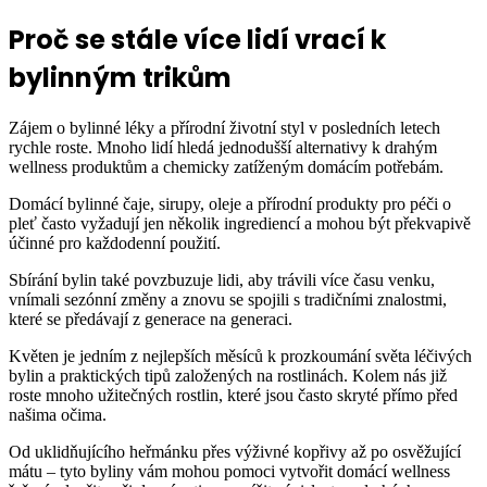
Proč se stále více lidí vrací k
bylinným trikům
Zájem o bylinné léky a přírodní životní styl v posledních letech
rychle roste. Mnoho lidí hledá jednodušší alternativy k drahým
wellness produktům a chemicky zatíženým domácím potřebám.
Domácí bylinné čaje, sirupy, oleje a přírodní produkty pro péči o
pleť často vyžadují jen několik ingrediencí a mohou být překvapivě
účinné pro každodenní použití.
Sbírání bylin také povzbuzuje lidi, aby trávili více času venku,
vnímali sezónní změny a znovu se spojili s tradičními znalostmi,
které se předávají z generace na generaci.
Květen je jedním z nejlepších měsíců k prozkoumání světa léčivých
bylin a praktických tipů založených na rostlinách. Kolem nás již
roste mnoho užitečných rostlin, které jsou často skryté přímo před
našima očima.
Od uklidňujícího heřmánku přes výživné kopřivy až po osvěžující
mátu – tyto byliny vám mohou pomoci vytvořit domácí wellness