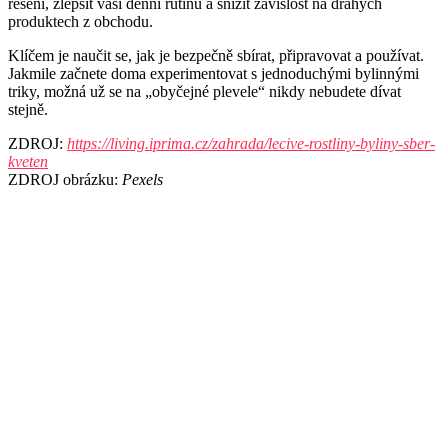
řešení, zlepšit vaši denní rutinu a snížit závislost na drahých
produktech z obchodu.
Klíčem je naučit se, jak je bezpečně sbírat, připravovat a používat.
Jakmile začnete doma experimentovat s jednoduchými bylinnými
triky, možná už se na „obyčejné plevele“ nikdy nebudete dívat
stejně.
ZDROJ:
https://living.iprima.cz/zahrada/lecive-rostliny-byliny-sber-
kveten
ZDROJ obrázku:
Pexels