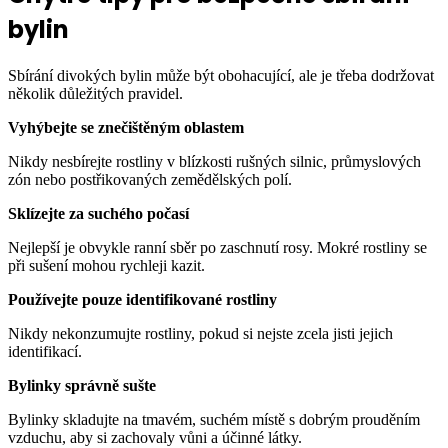
bylin
Sbírání divokých bylin může být obohacující, ale je třeba dodržovat
několik důležitých pravidel.
Vyhýbejte se znečištěným oblastem
Nikdy nesbírejte rostliny v blízkosti rušných silnic, průmyslových
zón nebo postřikovaných zemědělských polí.
Sklízejte za suchého počasí
Nejlepší je obvykle ranní sběr po zaschnutí rosy. Mokré rostliny se
při sušení mohou rychleji kazit.
Používejte pouze identifikované rostliny
Nikdy nekonzumujte rostliny, pokud si nejste zcela jisti jejich
identifikací.
Bylinky správně sušte
Bylinky skladujte na tmavém, suchém místě s dobrým prouděním
vzduchu, aby si zachovaly vůni a účinné látky.