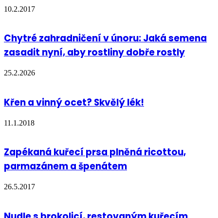
10.2.2017
Chytré zahradničení v únoru: Jaká semena
zasadit nyní, aby rostliny dobře rostly
25.2.2026
Křen a vinný ocet? Skvělý lék!
11.1.2018
Zapékaná kuřecí prsa plněná ricottou,
parmazánem a špenátem
26.5.2017
Nudle s brokolicí, restovaným kuřecím