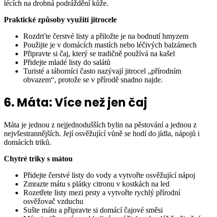
lécích na drobná podráždění kůže.
Praktické způsoby využití jitrocele
Rozdrťte čerstvé listy a přiložte je na bodnutí hmyzem
Použijte je v domácích mastích nebo léčivých balzámech
Připravte si čaj, který se tradičně používá na kašel
Přidejte mladé listy do salátů
Turisté a táborníci často nazývají jitrocel „přírodním
obvazem“, protože se v přírodě snadno najde.
6. Máta: Více než jen čaj
Máta je jednou z nejjednodušších bylin na pěstování a jednou z
nejvšestrannějších. Její osvěžující vůně se hodí do jídla, nápojů i
domácích triků.
Chytré triky s mátou
Přidejte čerstvé listy do vody a vytvořte osvěžující nápoj
Zmrazte mátu s plátky citronu v kostkách na led
Rozetřete listy mezi prsty a vytvořte rychlý přírodní
osvěžovač vzduchu
Sušte mátu a připravte si domácí čajové směsi