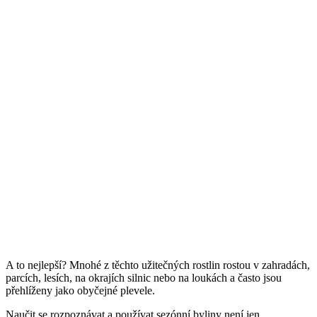
A to nejlepší? Mnohé z těchto užitečných rostlin rostou v zahradách,
parcích, lesích, na okrajích silnic nebo na loukách a často jsou
přehlíženy jako obyčejné plevele.
Naučit se rozpoznávat a používat sezónní byliny není jen