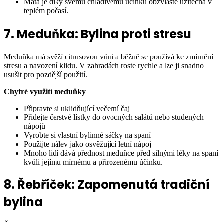
Máta je díky svému chladivému účinku obzvláště užitečná v
teplém počasí.
7. Meduňka: Bylina proti stresu
Meduňka má svěží citrusovou vůni a běžně se používá ke zmírnění
stresu a navození klidu. V zahradách roste rychle a lze ji snadno
usušit pro pozdější použití.
Chytré využití meduňky
Připravte si uklidňující večerní čaj
Přidejte čerstvé lístky do ovocných salátů nebo studených
nápojů
Vyrobte si vlastní bylinné sáčky na spaní
Použijte nálev jako osvěžující letní nápoj
Mnoho lidí dává přednost meduňce před silnými léky na spaní
kvůli jejímu mírnému a přirozenému účinku.
8. Řebříček: Zapomenutá tradiční
bylina