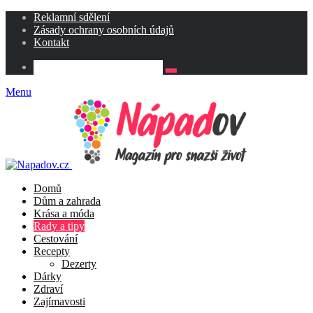
Reklamní sdělení
Zásady ochrany osobních údajů
Kontakt
Menu
Domů
Dům a zahrada
Krása a móda
Rady a tipy
Cestování
Recepty
Dezerty
Dárky
Zdraví
Zajímavosti