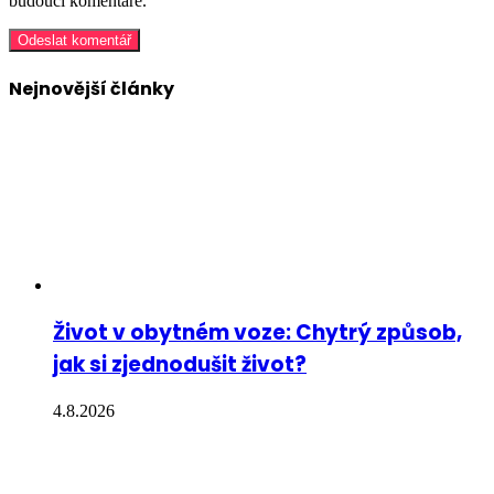
budoucí komentáře.
Nejnovější články
Život v obytném voze: Chytrý způsob,
jak si zjednodušit život?
4.8.2026