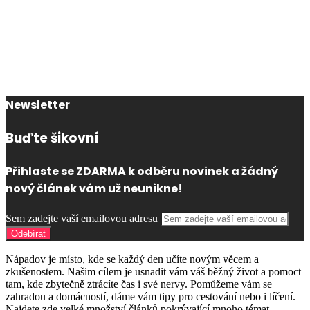
Newsletter
Buďte šikovní
Přihlaste se ZDARMA k odběru novinek a žádný
nový článek vám už neunikne!
Sem zadejte vaší emailovou adresu
Nápadov je místo, kde se každý den učíte novým věcem a
zkušenostem. Našim cílem je usnadit vám váš běžný život a pomoct
tam, kde zbytečně ztrácíte čas i své nervy. Pomůžeme vám se
zahradou a domácností, dáme vám tipy pro cestování nebo i líčení.
Najdete zde velké množství článků pokrývající mnoho témat.