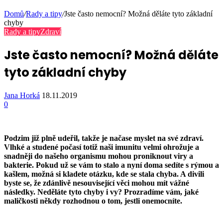
Domů
/
Rady a tipy
/
Jste často nemocní? Možná děláte tyto základní
chyby
Rady a tipy
Zdraví
Jste často nemocní? Možná děláte
tyto základní chyby
Jana Horká
18.11.2019
0
Podzim již plně udeřil, takže je načase myslet na své zdraví.
Vlhké a studené počasí totiž naši imunitu velmi ohrožuje a
snadněji do našeho organismu mohou proniknout viry a
bakterie. Pokud už se vám to stalo a nyní doma sedíte s rýmou a
kašlem, možná si kladete otázku, kde se stala chyba. A divili
byste se, že zdánlivě nesouvisející věci mohou mít vážné
následky. Neděláte tyto chyby i vy? Prozradíme vám, jaké
maličkosti někdy rozhodnou o tom, jestli onemocníte.