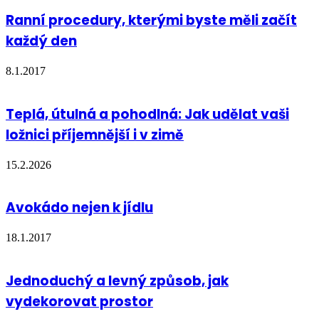
Ranní procedury, kterými byste měli začít
každý den
8.1.2017
Teplá, útulná a pohodlná: Jak udělat vaši
ložnici příjemnější i v zimě
15.2.2026
Avokádo nejen k jídlu
18.1.2017
Jednoduchý a levný způsob, jak
vydekorovat prostor