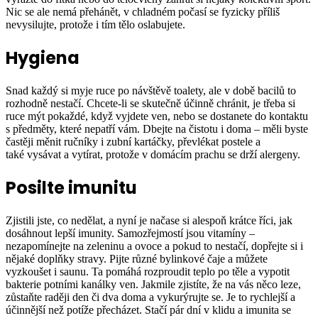
Nic se ale nemá přehánět, v chladném počasí se fyzicky příliš
nevysilujte, protože i tím tělo oslabujete.
Hygiena
Snad každý si myje ruce po návštěvě toalety, ale v době bacilů to
rozhodně nestačí. Chcete-li se skutečně účinně chránit, je třeba si
ruce mýt pokaždé, když vyjdete ven, nebo se dostanete do kontaktu
s předměty, které nepatří vám. Dbejte na čistotu i doma – měli byste
častěji měnit ručníky i zubní kartáčky, převlékat postele a
také vysávat a vytírat, protože v domácím prachu se drží alergeny.
Posilte imunitu
Zjistili jste, co nedělat, a nyní je načase si alespoň krátce říci, jak
dosáhnout lepší imunity. Samozřejmostí jsou vitamíny –
nezapomínejte na zeleninu a ovoce a pokud to nestačí, dopřejte si i
nějaké doplňky stravy. Pijte různé bylinkové čaje a můžete
vyzkoušet i saunu. Ta pomáhá rozproudit teplo po těle a vypotit
bakterie potními kanálky ven. Jakmile zjistíte, že na vás něco leze,
zůstaňte raději den či dva doma a vykurýrujte se. Je to rychlejší a
účinnější než potíže přecházet. Stačí pár dní v klidu a imunita se