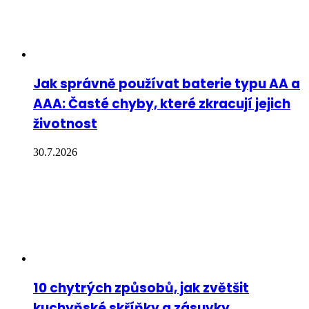
Jak správně používat baterie typu AA a
AAA: Časté chyby, které zkracují jejich
životnost
30.7.2026
10 chytrých způsobů, jak zvětšit
kuchyňské skříňky a zásuvky