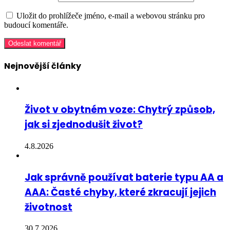
Uložit do prohlížeče jméno, e-mail a webovou stránku pro
budoucí komentáře.
Nejnovější články
Život v obytném voze: Chytrý způsob,
jak si zjednodušit život?
4.8.2026
Jak správně používat baterie typu AA a
AAA: Časté chyby, které zkracují jejich
životnost
30.7.2026