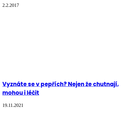
2.2.2017
Vyznáte se v pepřích? Nejen že chutnají,
mohou i léčit
19.11.2021