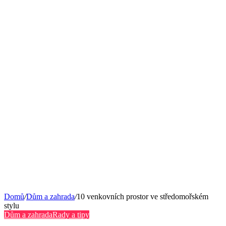
Domů
/
Dům a zahrada
/
10 venkovních prostor ve středomořském
stylu
Dům a zahrada
Rady a tipy