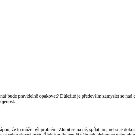
énář bude pravidelně opakovat? Důležité je především zamyslet se nad c
ojenost.
ápou, že to může být problém. Zlobit se na ně, spílat jim, nebo je doko
 se celou situaci ustát. Žádné zvíře neničí nábytek, dekorace nebo obuv