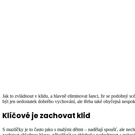
Jak to zvládnout v klidu, a hlavně eliminovat šanci, že se podobný sc
být jen nedostatek dobrého vychování, ale třeba také obyčejná nespok
Klíčové je zachovat klid
S mazlíčky je to často jako s malými dětmi – nadělají spoušť, ale nech
zachovat chladnou hlavu, několikrát se zhluboka nadechnout a pokusit