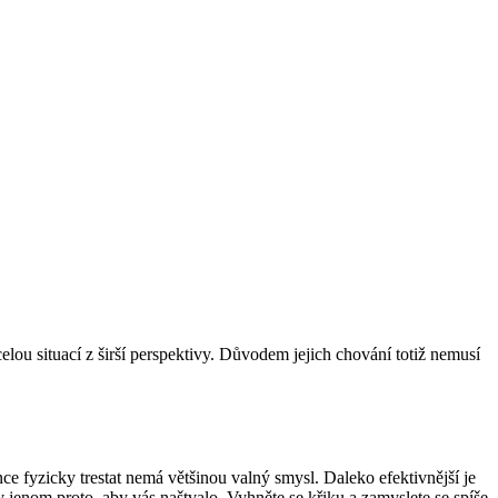
elou situací z širší perspektivy. Důvodem jejich chování totiž nemusí
nce fyzicky trestat nemá většinou valný smysl. Daleko efektivnější je
 jenom proto, aby vás naštvalo. Vyhněte se křiku a zamyslete se spíše