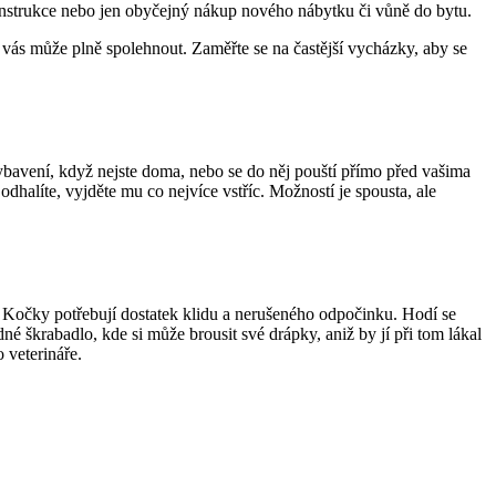
konstrukce nebo jen obyčejný nákup nového nábytku či vůně do bytu.
a vás může plně spolehnout. Zaměřte se na častější vycházky, aby se
bavení, když nejste doma, nebo se do něj pouští přímo před vašima
odhalíte, vyjděte mu co nejvíce vstříc. Možností je spousta, ale
í. Kočky potřebují dostatek klidu a nerušeného odpočinku. Hodí se
né škrabadlo, kde si může brousit své drápky, aniž by jí při tom lákal
 veterináře.