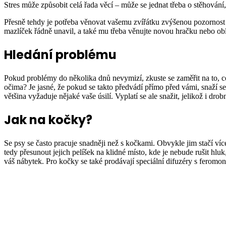
Stres může způsobit celá řada věcí – může se jednat třeba o stěhová
Přesně tehdy je potřeba věnovat vašemu zvířátku zvýšenou pozornost a 
mazlíček řádně unavil, a také mu třeba věnujte novou hračku nebo ob
Hledání problému
Pokud problémy do několika dnů nevymizí, zkuste se zaměřit na to, 
očima? Je jasné, že pokud se takto předvádí přímo před vámi, snaží se j
většina vyžaduje nějaké vaše úsilí. Vyplatí se ale snažit, jelikož i d
Jak na kočky?
Se psy se často pracuje snadněji než s kočkami. Obvykle jim stačí víc
tedy přesunout jejich pelíšek na klidné místo, kde je nebude rušit hl
váš nábytek. Pro kočky se také prodávají speciální difuzéry s feromony