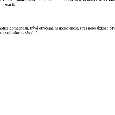
 naznačit.
molice domácnosti, bývá obyčejná nespokojenost, stres nebo úzkost. My
rojevují takto nevhodně.