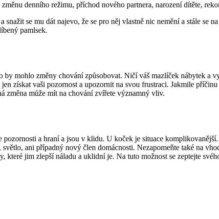
ní, změnu denního režimu, příchod nového partnera, narození dítěte, re
snažit se mu dát najevo, že se pro něj vlastně nic nemění a stále se n
líbený pamlsek.
co by mohlo změny chování způsobovat. Ničí váš mazlíček nábytek a vy
en získat vaši pozornost a upozornit na svou frustraci. Jakmile příčinu 
robná změna může mít na chování zvířete významný vliv.
e pozornosti a hraní a jsou v klidu. U koček je situace komplikovanějš
uk, světlo, ani případný nový člen domácnosti. Nezapomeňte také na vhod
, které jim zlepší náladu a uklidní je. Na tuto možnost se zeptejte svého