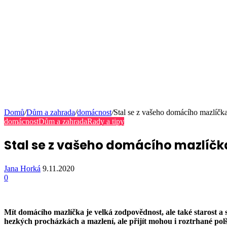
Domů
/
Dům a zahrada
/
domácnost
/
Stal se z vašeho domácího mazlíčka
domácnost
Dům a zahrada
Rady a tipy
Stal se z vašeho domácího mazlíčka
Jana Horká
9.11.2020
0
Mít domácího mazlíčka je velká zodpovědnost, ale také starost a s
hezkých procházkách a mazlení, ale přijít mohou i roztrhané pol