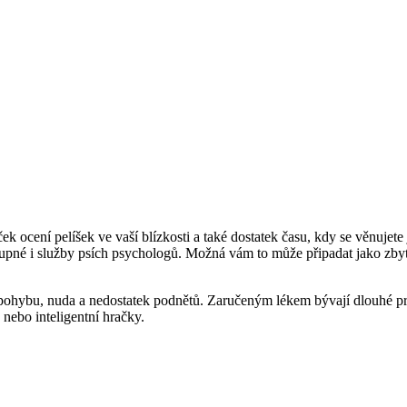
ček ocení pelíšek ve vaší blízkosti a také dostatek času, kdy se věnujet
stupné i služby psích psychologů. Možná vám to může připadat jako zbyt
 pohybu, nuda a nedostatek podnětů. Zaručeným lékem bývají dlouhé pro
 nebo inteligentní hračky.