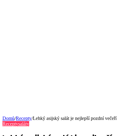
Domů
/
Recepty
/
Lehký asijský salát je nejlepší pozdní večeří
Recepty
saláty