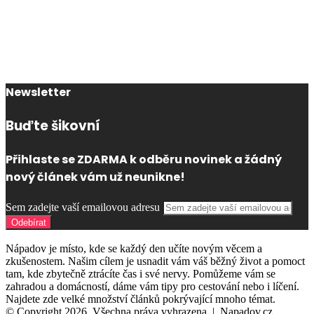
Newsletter
Buďte šikovní
Přihlaste se ZDARMA k odběru novinek a žádný
nový článek vám už neunikne!
Sem zadejte vaší emailovou adresu
Nápadov je místo, kde se každý den učíte novým věcem a
zkušenostem. Našim cílem je usnadit vám váš běžný život a pomoct
tam, kde zbytečně ztrácíte čas i své nervy. Pomůžeme vám se
zahradou a domácností, dáme vám tipy pro cestování nebo i líčení.
Najdete zde velké množství článků pokrývající mnoho témat.
© Copyright 2026, Všechna práva vyhrazena |
Napadov.cz