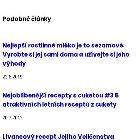
Podobné články
Nejlepší rostlinné mléko je to sezamové.
Vyrobte si jej sami doma a užívejte si jeho
výhody
22.6.2019
Nejoblíbenější recepty s cuketou #3 5
atraktivních letních receptů z cukety
20.7.2017
Lívancový recept Jejího Veličenstva