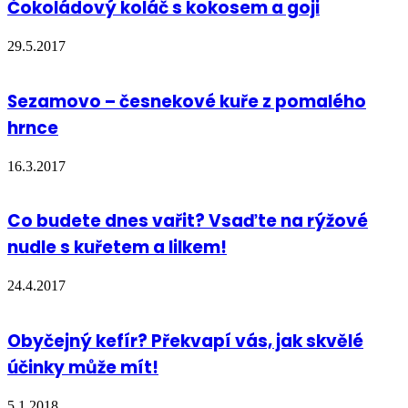
Čokoládový koláč s kokosem a goji
29.5.2017
Sezamovo – česnekové kuře z pomalého
hrnce
16.3.2017
Co budete dnes vařit? Vsaďte na rýžové
nudle s kuřetem a lilkem!
24.4.2017
Obyčejný kefír? Překvapí vás, jak skvělé
účinky může mít!
5.1.2018