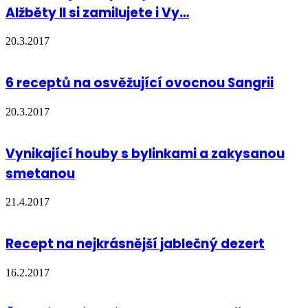
Alžběty II si zamilujete i Vy…
20.3.2017
6 receptů na osvěžující ovocnou Sangrii
20.3.2017
Vynikající houby s bylinkami a zakysanou
smetanou
21.4.2017
Recept na nejkrásnější jablečný dezert
16.2.2017