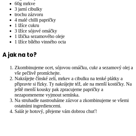
60g mrkve
3 jarní cibulky
trochu zázvoru
4 malé chilli papričky
1 lžíce cukru
3 lžíce sójové omáčky
1 lžička sezamového oleje
1 lžíce bílého vinného octa
A jak na to?
Zkombinujeme ocet, sójovou omáčku, cukr a sezamový olej a
vše pečlivě promíchejte.
Nakrájejte čínské zelí, mrkev a cibulku na tenké plátky a
připravte si řízky. Ty nakrájejte též, ale na menší kostičky. Na
ještě menší kousky pak zpracujeme papričky a
nezapomeneme vyjmout semínka.
Na struhadle nastrouháme zázvor a zkombinujeme se všemi
ostatními ingrediencemi.
Salát je hotový, přejeme vám dobrou chuť!