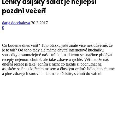
Lehký asijský salát je nejlepší
pozdní večeří
darja.docekalova
30.3.2017
0
Co budeme dnes vařit? Tuto otázku jistě znáte více než důvěrně, že
je to tak? Od toho tady ale máme chytré internetové kuchařky,
sousedky a samozřejmě naši stránku, na kterou se snažíme přidávat
recepty nejenom chutné, ale také zdravé a rychlé. Věříme, že náš
dnešní recept je také jedním z nich: co takhle si pochutnat na
asijském salátu s kuřecím masem a čínským zelím? Jídlo je to chutné
a plné zdravých surovin – tak na co čekáte, s chutí do vaření!