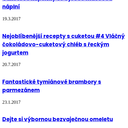
náplní
19.3.2017
Nejoblíbenější recepty s cuketou #4 Vláčný
čokoládovo-cuketový chléb s řeckým
jogurtem
20.7.2017
Fantastické tymiánové brambory s
parmezánem
23.1.2017
Dejte si výbornou bezvaječnou omeletu