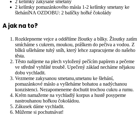
2 kelímky zakysané smetany
2 kelímky pomazánkového másla 1-2 kelímky smetany ke
šleháníNA OZDOBU: 2 balíčky hořké čokolády
A jak na to?
Rozklepneme vejce a oddělíme žloutky a bílky. Žloutky zatím
smícháme s cukrem, moukou, práškem do pečiva a vodou. Z
bílků ušleháme tuhý sníh, který lehce zapracujeme do našeho
těsta.
Těsto nalijeme na plech vyložený pečícím papírem a pečeme
ve středně vyhřáté troubě. Upečený základ necháme nějakou
dobu vychladit.
Vezmeme zakysanou smetanu,smetanu ke šlehání,
pomazánkové máslo a vyšleháme bohatou a nadýchanou
konzistenci. Nezapomeneme dochutit trochou cukru a rumu.
Krém namažeme na vychladlý korpus a hustě posypeme
nastrouhanou hořkou čokoládou.
Zákusek dáme vychladit.
Můžeme si pochutnávat!