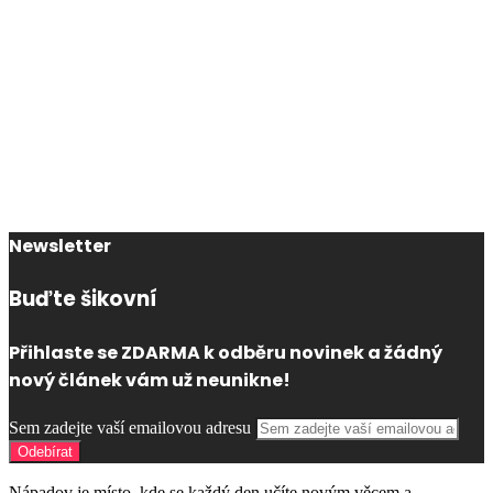
Newsletter
Buďte šikovní
Přihlaste se ZDARMA k odběru novinek a žádný
nový článek vám už neunikne!
Sem zadejte vaší emailovou adresu
Nápadov je místo, kde se každý den učíte novým věcem a