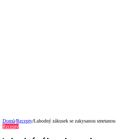
Domů
/
Recepty
/
Lahodný zákusek se zakysanou smetanou
Recepty