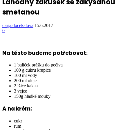
Lahodný zákusek se zakysanou
smetanou
darja.docekalova
15.6.2017
0
Na těsto budeme potřebovat:
1 balíček prášku do pečiva
100 g cukru krupice
100 ml vody
200 ml oleje
2 lžíce kakaa
3 vejce
150g hladké mouky
A na krém:
cukr
rum