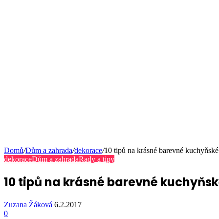
Domů
/
Dům a zahrada
/
dekorace
/
10 tipů na krásné barevné kuchyňské
dekorace
Dům a zahrada
Rady a tipy
10 tipů na krásné barevné kuchyňsk
Zuzana Žáková
6.2.2017
0