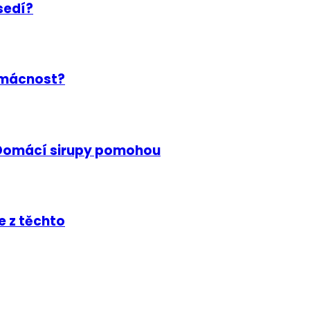
esedí?
domácnost?
y: Domácí sirupy pomohou
e z těchto