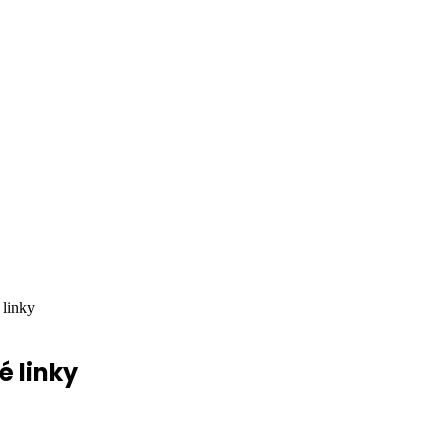
 linky
é linky