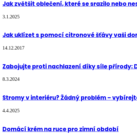
Jak zvětšit oblečení, které se srazilo nebo n
3.1.2025
Jak uklízet s pomocí citronové šťávy vaši 
14.12.2017
Zabojujte proti nachlazení díky síle přírod
8.3.2024
Stromy v interiéru? Žádný problém – vybírejt
4.4.2025
Domácí krém na ruce pro zimní období