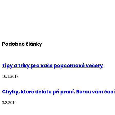
Podobné články
Tipy a triky pro vaše popcornové večery
16.1.2017
Chyby, které děláte při praní. Berou vám čas 
3.2.2019