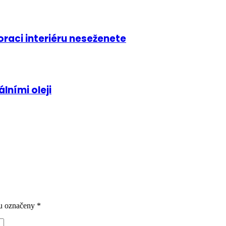
oraci interiéru neseženete
ními oleji
ou označeny
*