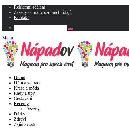
Reklamní sdělení
Zásady ochrany osobních údajů
Kontakt
Menu
Domů
Dům a zahrada
Krása a móda
Rady a tipy
Cestování
Recepty
Dezerty
Dárky
Zdraví
Zajímavosti