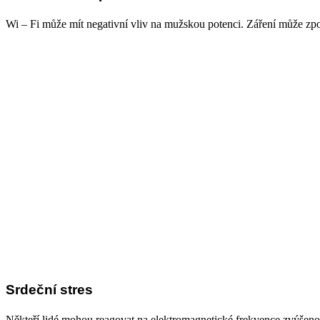
Wi – Fi může mít negativní vliv na mužskou potenci. Záření může zp
Srdeční stres
Někteří lidé mohou reagovat na elektromagnetické frekvence zvýšenou