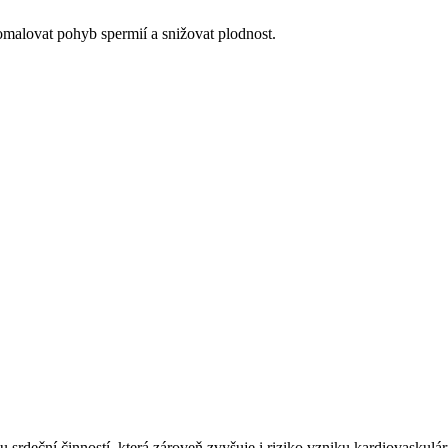
omalovat pohyb spermií a snižovat plodnost.
 srdeční činností, která zároveň zvyšuje i riziko vzniku kardiovaskul