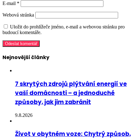
E-mail
*
Webová stránka
Uložit do prohlížeče jméno, e-mail a webovou stránku pro
budoucí komentáře.
Nejnovější články
7 skrytých zdrojů plýtvání energií ve
vaší domácnosti – a jednoduché
způsoby, jak jim zabránit
9.8.2026
Život v obytném voze: Chytrý způsob,