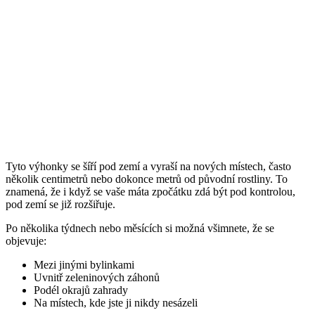
Tyto výhonky se šíří pod zemí a vyraší na nových místech, často
několik centimetrů nebo dokonce metrů od původní rostliny. To
znamená, že i když se vaše máta zpočátku zdá být pod kontrolou,
pod zemí se již rozšiřuje.
Po několika týdnech nebo měsících si možná všimnete, že se
objevuje:
Mezi jinými bylinkami
Uvnitř zeleninových záhonů
Podél okrajů zahrady
Na místech, kde jste ji nikdy nesázeli