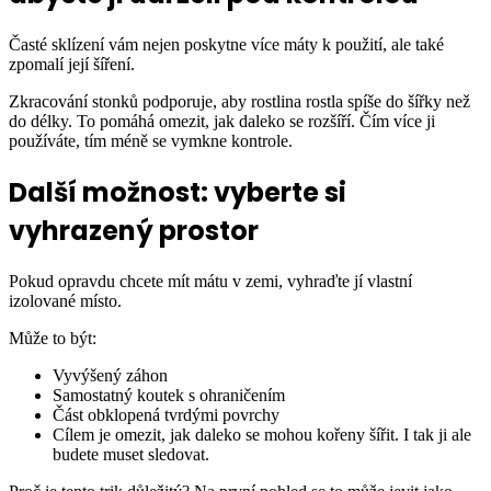
Časté sklízení vám nejen poskytne více máty k použití, ale také
zpomalí její šíření.
Zkracování stonků podporuje, aby rostlina rostla spíše do šířky než
do délky. To pomáhá omezit, jak daleko se rozšíří. Čím více ji
používáte, tím méně se vymkne kontrole.
Další možnost: vyberte si
vyhrazený prostor
Pokud opravdu chcete mít mátu v zemi, vyhraďte jí vlastní
izolované místo.
Může to být:
Vyvýšený záhon
Samostatný koutek s ohraničením
Část obklopená tvrdými povrchy
Cílem je omezit, jak daleko se mohou kořeny šířit. I tak ji ale
budete muset sledovat.