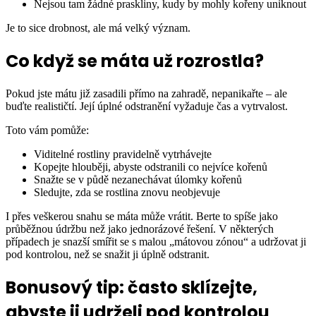
Nejsou tam žádné praskliny, kudy by mohly kořeny uniknout
Je to sice drobnost, ale má velký význam.
Co když se máta už rozrostla?
Pokud jste mátu již zasadili přímo na zahradě, nepanikařte – ale
buďte realističtí. Její úplné odstranění vyžaduje čas a vytrvalost.
Toto vám pomůže:
Viditelné rostliny pravidelně vytrhávejte
Kopejte hlouběji, abyste odstranili co nejvíce kořenů
Snažte se v půdě nezanechávat úlomky kořenů
Sledujte, zda se rostlina znovu neobjevuje
I přes veškerou snahu se máta může vrátit. Berte to spíše jako
průběžnou údržbu než jako jednorázové řešení. V některých
případech je snazší smířit se s malou „mátovou zónou“ a udržovat ji
pod kontrolou, než se snažit ji úplně odstranit.
Bonusový tip: často sklízejte,
abyste ji udrželi pod kontrolou