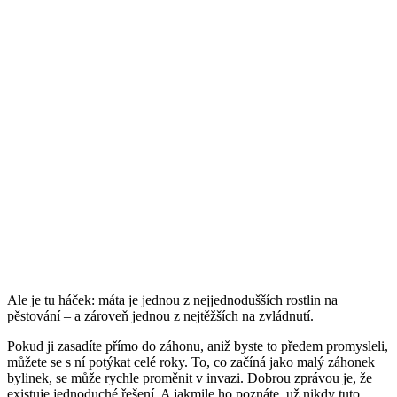
Ale je tu háček: máta je jednou z nejjednodušších rostlin na
pěstování – a zároveň jednou z nejtěžších na zvládnutí.
Pokud ji zasadíte přímo do záhonu, aniž byste to předem promysleli,
můžete se s ní potýkat celé roky. To, co začíná jako malý záhonek
bylinek, se může rychle proměnit v invazi. Dobrou zprávou je, že
existuje jednoduché řešení. A jakmile ho poznáte, už nikdy tuto