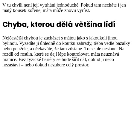
V tu chvíli není její vytrhání jednoduché. Pokud tam necháte i jen
malý kousek kořene, máta může znovu vyrůst.
Chyba, kterou dělá většina lidí
Nejčastější chybou je zacházet s mátou jako s jakoukoli jinou
bylinou. Vysadíte ji úhledně do koutku zahrady, třeba vedle bazalky
nebo petržele, a očekáváte, že tam zůstane. To se ale nestane. Na
rozdíl od rostlin, které se dají lépe kontrolovat, máta neuznává
hranice. Bez fyzické bariéry se bude šířit dál, dokud ji něco
nezastaví – nebo dokud nezabere celý prostor.