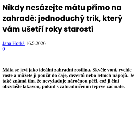
Nikdy nesázejte mátu přímo na
zahradě: jednoduchý trik, který
vám ušetří roky starostí
Jana Horká
16.5.2026
0
Máta se jeví jako ideální zahradní rostlina. Skvěle voní, rychle
roste a můžete ji použít do čaje, dezertů nebo letních nápojů. Je
také známá tím, že nevyžaduje náročnou péči, což ji činí
obzvláště lákavou, pokud s zahradničením teprve začínáte.