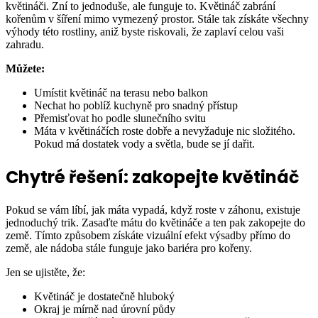
květináči. Zní to jednoduše, ale funguje to. Květináč zabrání
kořenům v šíření mimo vymezený prostor. Stále tak získáte všechny
výhody této rostliny, aniž byste riskovali, že zaplaví celou vaši
zahradu.
Můžete:
Umístit květináč na terasu nebo balkon
Nechat ho poblíž kuchyně pro snadný přístup
Přemisťovat ho podle slunečního svitu
Máta v květináčích roste dobře a nevyžaduje nic složitého.
Pokud má dostatek vody a světla, bude se jí dařit.
Chytré řešení: zakopejte květináč
Pokud se vám líbí, jak máta vypadá, když roste v záhonu, existuje
jednoduchý trik. Zasaďte mátu do květináče a ten pak zakopejte do
země. Tímto způsobem získáte vizuální efekt výsadby přímo do
země, ale nádoba stále funguje jako bariéra pro kořeny.
Jen se ujistěte, že:
Květináč je dostatečně hluboký
Okraj je mírně nad úrovní půdy