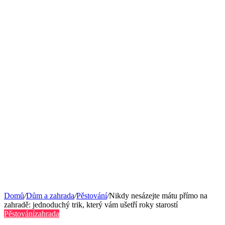
Domů
/
Dům a zahrada
/
Pěstování
/
Nikdy nesázejte mátu přímo na
zahradě: jednoduchý trik, který vám ušetří roky starostí
Pěstování
zahrada