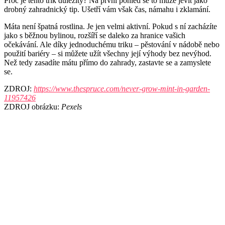
Proč je tento trik důležitý? Na první pohled se to může jevit jako
drobný zahradnický tip. Ušetří vám však čas, námahu i zklamání.
Máta není špatná rostlina. Je jen velmi aktivní. Pokud s ní zacházíte
jako s běžnou bylinou, rozšíří se daleko za hranice vašich
očekávání. Ale díky jednoduchému triku – pěstování v nádobě nebo
použití bariéry – si můžete užít všechny její výhody bez nevýhod.
Než tedy zasadíte mátu přímo do zahrady, zastavte se a zamyslete
se.
ZDROJ:
https://www.thespruce.com/never-grow-mint-in-garden-
11957426
ZDROJ obrázku:
Pexels