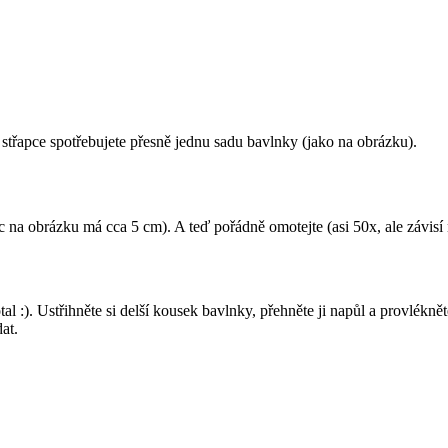
 střapce spotřebujete přesně jednu sadu bavlnky (jako na obrázku).
ec na obrázku má cca 5 cm). A teď pořádně omotejte (asi 50x, ale závisí 
tal :). Ustřihněte si delší kousek bavlnky, přehněte ji napůl a provl
at.