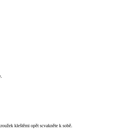
e.
kroužek kleštěmi opět scvakněte k sobě.