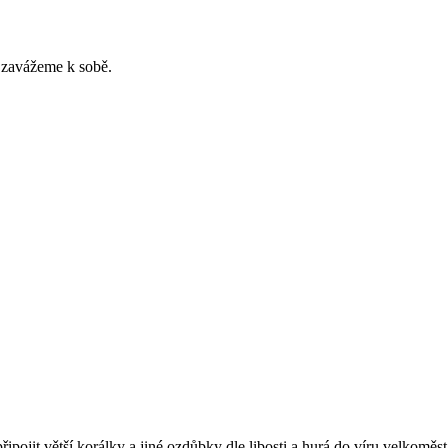
 zavážeme k sobě.
ojit větší korálky a jiné ozdůbky dle libosti a hurá do víru velkoměst