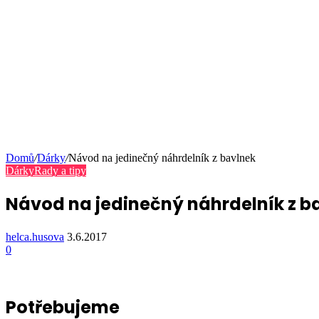
Domů
/
Dárky
/
Návod na jedinečný náhrdelník z bavlnek
Dárky
Rady a tipy
Návod na jedinečný náhrdelník z b
helca.husova
3.6.2017
0
Potřebujeme