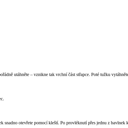
ořádně utáhněte – vznikne tak vrchní část střapce. Poté tužku vytáhnět
ec.
k snadno otevřete pomocí kleští. Po provléknutí přes jednu z bavlnek 