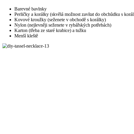
Barevné bavlnky
Perličky a korálky (skvělá možnost zavítat do obchůdku s korá
Kovové kroužky (seženete v obchodě s korálky)
Nylon (nejlevněji seženete v rybářských potřebách)
Karton (třeba ze staré krabice) a tužku
Menší kleště