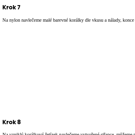
Krok 7
Na nylon navlečeme malé barevné korálky dle vkusu a nálady, konce
Krok 8
Na vzniklý korálkový řetízek navlečeme vytvořené střapce, můžeme přip