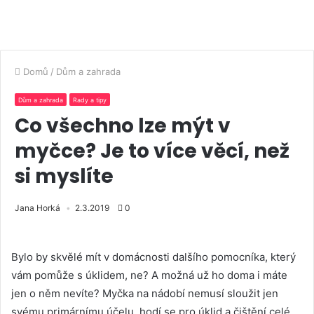
Domů
/
Dům a zahrada
Dům a zahrada
Rady a tipy
Co všechno lze mýt v
myčce? Je to více věcí, než
si myslíte
Jana Horká
2.3.2019
0
Bylo by skvělé mít v domácnosti dalšího pomocníka, který
vám pomůže s úklidem, ne? A možná už ho doma i máte
jen o něm nevíte? Myčka na nádobí nemusí sloužit jen
svému primárnímu účelu, hodí se pro úklid a čištění celé