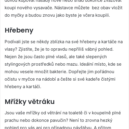
důvod kupovat násady nové nebo snad dokonce zvažovat
koupi nového vysavače. Nástavce můžete bez obav vložit
do myčky a budou znovu jako byste je včera koupili.
Hřebeny
Podívali jste se někdy zblízka na své hřebeny a kartáče na
vlasy? Zjistíte, že je to opravdu nepříliš vábný pohled.
Nejen že jsou často plné vlasů, ale také slepených
stylingových prostředků nebo mazu. Ideální místo, kde se
mohou vesele množit bakterie. Dopřejte jim pořádnou
očistu v myčce na nádobí a češte si své kadeře čistými
hřebeny a kartáči.
Mřížky větráku
Jsou vaše mřížky od větrání na toaletě či v koupelně plné
prachu nebo dokonce pavučin? Není to zrovna hezký
pohled pro vás ani pro případnou návštěvu. A přitom