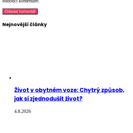
budoucí komentáře.
Nejnovější články
Život v obytném voze: Chytrý způsob,
jak si zjednodušit život?
4.8.2026