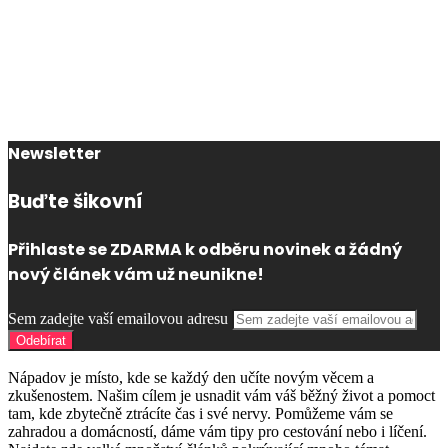
Newsletter
Buďte šikovní
Přihlaste se ZDARMA k odběru novinek a žádný
nový článek vám už neunikne!
Sem zadejte vaší emailovou adresu
Nápadov je místo, kde se každý den učíte novým věcem a
zkušenostem. Našim cílem je usnadit vám váš běžný život a pomoct
tam, kde zbytečně ztrácíte čas i své nervy. Pomůžeme vám se
zahradou a domácností, dáme vám tipy pro cestování nebo i líčení.