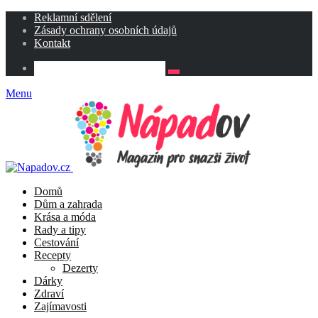
Reklamní sdělení
Zásady ochrany osobních údajů
Kontakt
Menu
Domů
Dům a zahrada
Krása a móda
Rady a tipy
Cestování
Recepty
Dezerty
Dárky
Zdraví
Zajímavosti