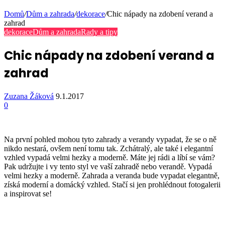
Domů
/
Dům a zahrada
/
dekorace
/
Chic nápady na zdobení verand a
zahrad
dekorace
Dům a zahrada
Rady a tipy
Chic nápady na zdobení verand a
zahrad
Zuzana Žáková
9.1.2017
0
Na první pohled mohou tyto zahrady a verandy vypadat, že se o ně
nikdo nestará, ovšem není tomu tak. Zchátralý, ale také i elegantní
vzhled vypadá velmi hezky a moderně. Máte jej rádi a líbí se vám?
Pak udržujte i vy tento styl ve vaší zahradě nebo verandě. Vypadá
velmi hezky a moderně. Zahrada a veranda bude vypadat elegantně,
získá moderní a domácký vzhled. Stačí si jen prohlédnout fotogalerii
a inspirovat se!