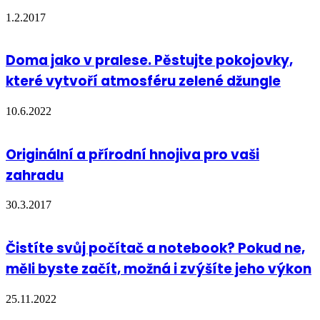
1.2.2017
Doma jako v pralese. Pěstujte pokojovky,
které vytvoří atmosféru zelené džungle
10.6.2022
Originální a přírodní hnojiva pro vaši
zahradu
30.3.2017
Čistíte svůj počítač a notebook? Pokud ne,
měli byste začít, možná i zvýšíte jeho výkon
25.11.2022