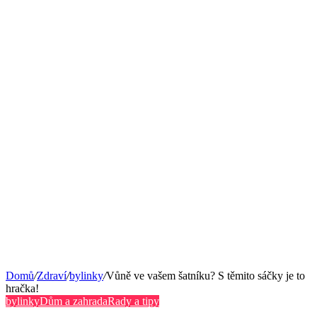
Domů
/
Zdraví
/
bylinky
/
Vůně ve vašem šatníku? S těmito sáčky je to
hračka!
bylinky
Dům a zahrada
Rady a tipy