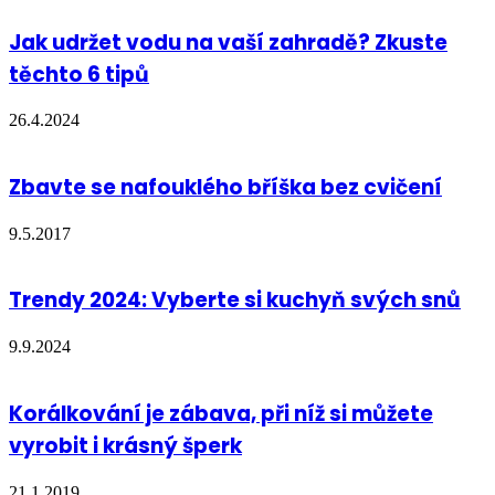
Jak udržet vodu na vaší zahradě? Zkuste
těchto 6 tipů
26.4.2024
Zbavte se nafouklého bříška bez cvičení
9.5.2017
Trendy 2024: Vyberte si kuchyň svých snů
9.9.2024
Korálkování je zábava, při níž si můžete
vyrobit i krásný šperk
21.1.2019