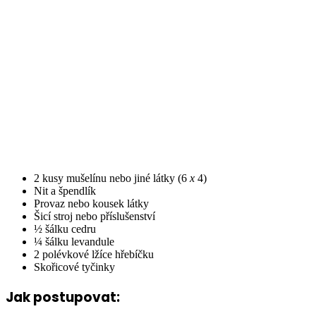
2 kusy mušelínu nebo jiné látky (6
x
4)
Nit a špendlík
Provaz nebo kousek látky
Šicí stroj nebo příslušenství
½ šálku cedru
¼ šálku levandule
2 polévkové lžíce hřebíčku
Skořicové tyčinky
Jak postupovat: