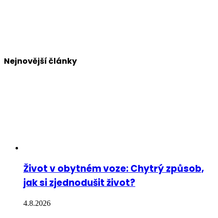
Nejnovější články
Život v obytném voze: Chytrý způsob,
jak si zjednodušit život?
4.8.2026