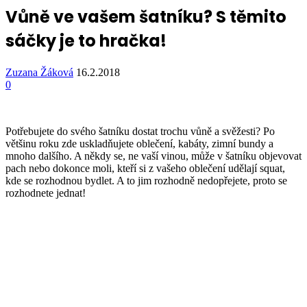
Vůně ve vašem šatníku? S těmito
sáčky je to hračka!
Zuzana Žáková
16.2.2018
0
Potřebujete do svého šatníku dostat trochu vůně a svěžesti? Po
většinu roku zde uskladňujete oblečení, kabáty, zimní bundy a
mnoho dalšího. A někdy se, ne vaší vinou, může v šatníku objevovat
pach nebo dokonce moli, kteří si z vašeho oblečení udělají squat,
kde se rozhodnou bydlet. A to jim rozhodně nedopřejete, proto se
rozhodnete jednat!