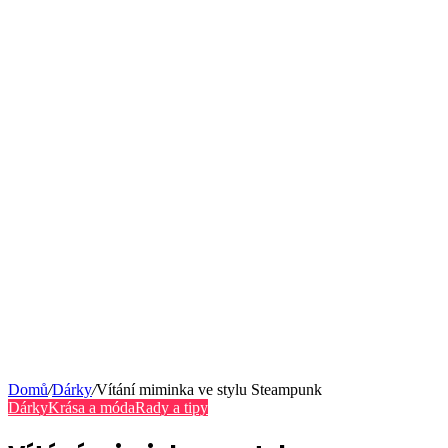
Domů
/
Dárky
/
Vítání miminka ve stylu Steampunk
Dárky
Krása a móda
Rady a tipy