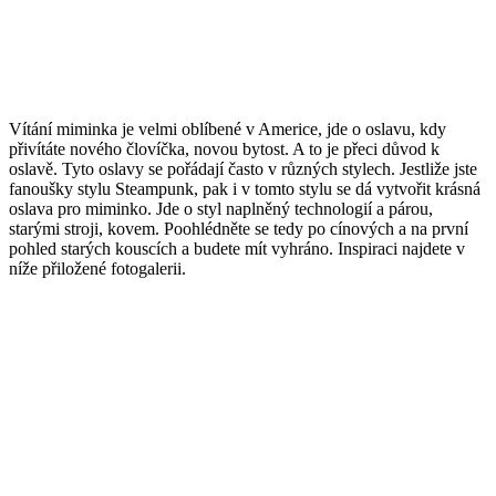
Vítání miminka je velmi oblíbené v Americe, jde o oslavu, kdy
přivítáte nového človíčka, novou bytost. A to je přeci důvod k
oslavě. Tyto oslavy se pořádají často v různých stylech. Jestliže jste
fanoušky stylu Steampunk, pak i v tomto stylu se dá vytvořit krásná
oslava pro miminko. Jde o styl naplněný technologií a párou,
starými stroji, kovem. Poohlédněte se tedy po cínových a na první
pohled starých kouscích a budete mít vyhráno. Inspiraci najdete v
níže přiložené fotogalerii.