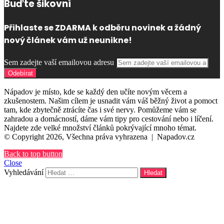
Buďte šikovní
Přihlaste se ZDARMA k odběru novinek a žádný
nový článek vám už neunikne!
Sem zadejte vaší emailovou adresu
Nápadov je místo, kde se každý den učíte novým věcem a
zkušenostem. Našim cílem je usnadit vám váš běžný život a pomoct
tam, kde zbytečně ztrácíte čas i své nervy. Pomůžeme vám se
zahradou a domácností, dáme vám tipy pro cestování nebo i líčení.
Najdete zde velké množství článků pokrývající mnoho témat.
© Copyright 2026, Všechna práva vyhrazena |
Napadov.cz
Back to top button
Close
Vyhledávání