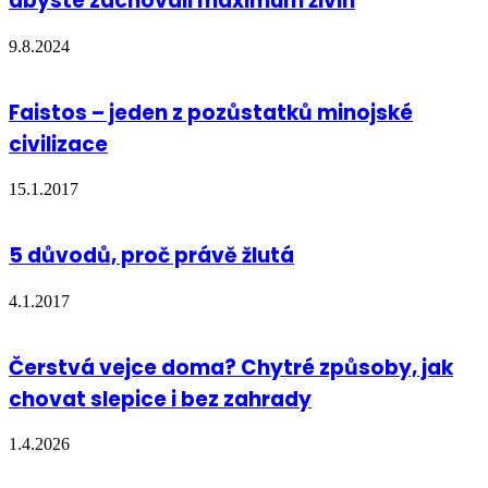
abyste zachovali maximum živin
9.8.2024
Faistos – jeden z pozůstatků minojské
civilizace
15.1.2017
5 důvodů, proč právě žlutá
4.1.2017
Čerstvá vejce doma? Chytré způsoby, jak
chovat slepice i bez zahrady
1.4.2026