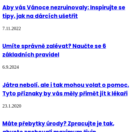
Aby vás Vánoce nezruinovaly: Inspirujte se
tipy, jak na dárcích ušetřit
7.11.2022
Umíte správně zalévat? Naučte se 6
základních pravidel
6.9.2024
Játra nebolí, ale i tak mohou volat o pomoc.
Tyto příznaky by vás měly přimět jít k lékaři
23.1.2020
Máte přebytky úrody? Zpracujte je tak,