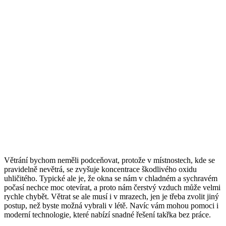
Větrání bychom neměli podceňovat, protože v místnostech, kde se
pravidelně nevětrá, se zvyšuje koncentrace škodlivého oxidu
uhličitého. Typické ale je, že okna se nám v chladném a sychravém
počasí nechce moc otevírat, a proto nám čerstvý vzduch může velmi
rychle chybět. Větrat se ale musí i v mrazech, jen je třeba zvolit jiný
postup, než byste možná vybrali v létě. Navíc vám mohou pomoci i
moderní technologie, které nabízí snadné řešení takřka bez práce.