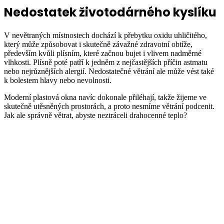
Nedostatek životodárného kyslíku
V nevětraných místnostech dochází k přebytku oxidu uhličitého,
který může způsobovat i skutečně závažné zdravotní obtíže,
především kvůli plísním, které začnou bujet i vlivem nadměrné
vlhkosti. Plísně poté patří k jedněm z nejčastějších příčin astmatu
nebo nejrůznějších alergií. Nedostatečné větrání ale může vést také
k bolestem hlavy nebo nevolnosti.
Moderní plastová okna navíc dokonale přiléhají, takže žijeme ve
skutečně utěsněných prostorách, a proto nesmíme větrání podcenit.
Jak ale správně větrat, abyste neztráceli drahocenné teplo?