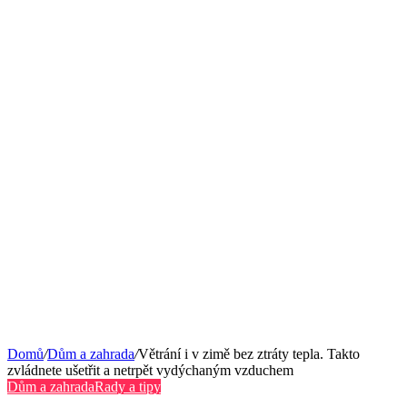
Domů
/
Dům a zahrada
/
Větrání i v zimě bez ztráty tepla. Takto
zvládnete ušetřit a netrpět vydýchaným vzduchem
Dům a zahrada
Rady a tipy