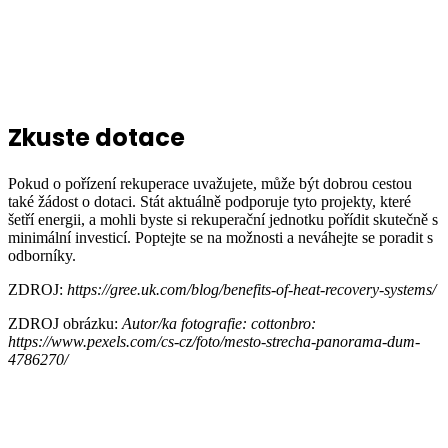
Zkuste dotace
Pokud o pořízení rekuperace uvažujete, může být dobrou cestou
také žádost o dotaci. Stát aktuálně podporuje tyto projekty, které
šetří energii, a mohli byste si rekuperační jednotku pořídit skutečně s
minimální investicí. Poptejte se na možnosti a neváhejte se poradit s
odborníky.
ZDROJ:
https://gree.uk.com/blog/benefits-of-heat-recovery-systems/
ZDROJ obrázku:
Autor/ka fotografie: cottonbro:
https://www.pexels.com/cs-cz/foto/mesto-strecha-panorama-dum-
4786270/