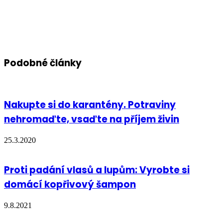
Podobné články
Nakupte si do karantény. Potraviny
nehromaďte, vsaďte na příjem živin
25.3.2020
Proti padání vlasů a lupům: Vyrobte si
domácí kopřivový šampon
9.8.2021