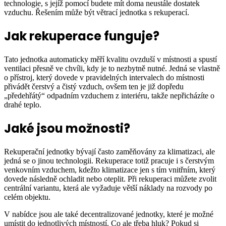
technologie, s jejíž pomocí budete mít doma neustále dostatek
vzduchu. Řešením může být větrací jednotka s rekuperací.
Jak rekuperace funguje?
Tato jednotka automaticky měří kvalitu ovzduší v místnosti a spustí
ventilaci přesně ve chvíli, kdy je to nezbytně nutné. Jedná se vlastně
o přístroj, který dovede v pravidelných intervalech do místnosti
přivádět čerstvý a čistý vzduch, ovšem ten je již dopředu
„předehřátý“ odpadním vzduchem z interiéru, takže nepřicházíte o
drahé teplo.
Jaké jsou možnosti?
Rekuperační jednotky bývají často zaměňovány za klimatizaci, ale
jedná se o jinou technologii. Rekuperace totiž pracuje i s čerstvým
venkovním vzduchem, kdežto klimatizace jen s tím vnitřním, který
dovede následně ochladit nebo oteplit. Při rekuperaci můžete zvolit
centrální variantu, která ale vyžaduje větší náklady na rozvody po
celém objektu.
V nabídce jsou ale také decentralizované jednotky, které je možné
umístit do jednotlivých místností. Co ale třeba hluk? Pokud si