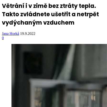
Větrání i v zimě bez ztráty tepla.
Takto zvládnete ušetřit a netrpět
vydýchaným vzduchem
Jana Horká
19.9.2022
0