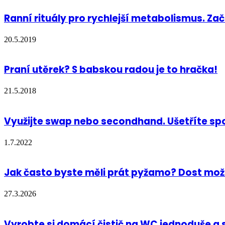
Ranní rituály pro rychlejší metabolismus. Z
20.5.2019
Praní utěrek? S babskou radou je to hračka!
21.5.2018
Využijte swap nebo secondhand. Ušetříte sp
1.7.2022
Jak často byste měli prát pyžamo? Dost mož
27.3.2026
Vyrobte si domácí čistič na WC jednoduše a