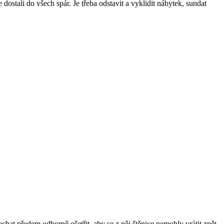
 dostali do všech spár. Je třeba odstavit a vyklidit nábytek, sundat
chat předem odborně ošetřit, aby se z něj štěnice nemohly vrátit zpět