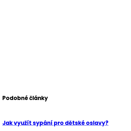
Podobné články
Jak využít sypání pro dětské oslavy?