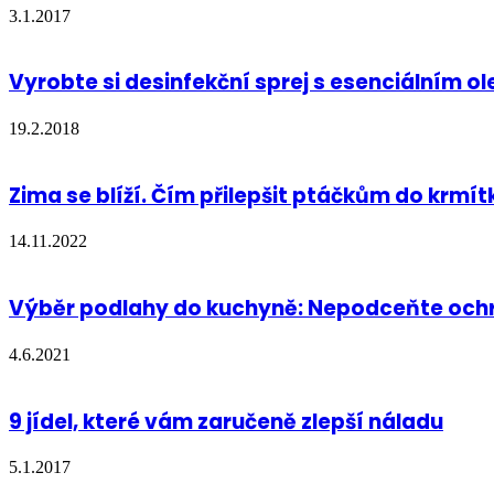
3.1.2017
Vyrobte si desinfekční sprej s esenciálním ol
19.2.2018
Zima se blíží. Čím přilepšit ptáčkům do krmít
14.11.2022
Výběr podlahy do kuchyně: Nepodceňte ochra
4.6.2021
9 jídel, které vám zaručeně zlepší náladu
5.1.2017