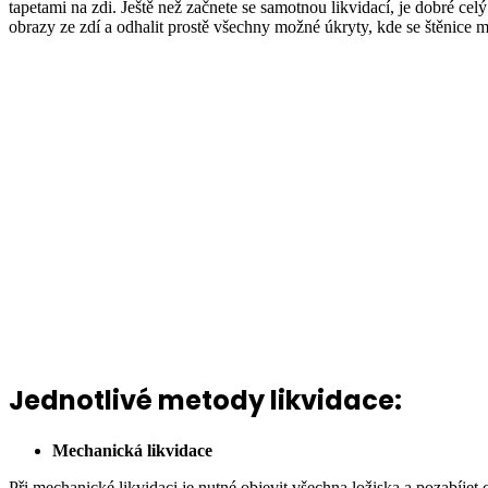
tapetami na zdi. Ještě než začnete se samotnou likvidací, je dobré celý
obrazy ze zdí a odhalit prostě všechny možné úkryty, kde se štěnice m
Jednotlivé metody likvidace:
Mechanická likvidace
Při mechanické likvidaci je nutné objevit všechna ložiska a pozabíjet