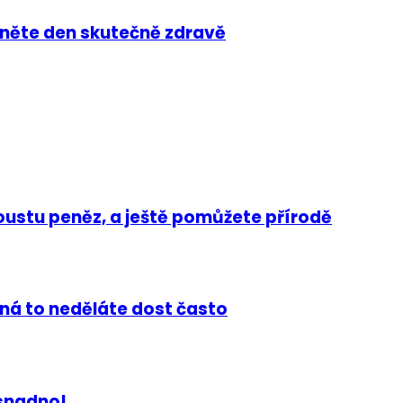
ačněte den skutečně zdravě
oustu peněz, a ještě pomůžete přírodě
ná to neděláte dost často
 snadno!