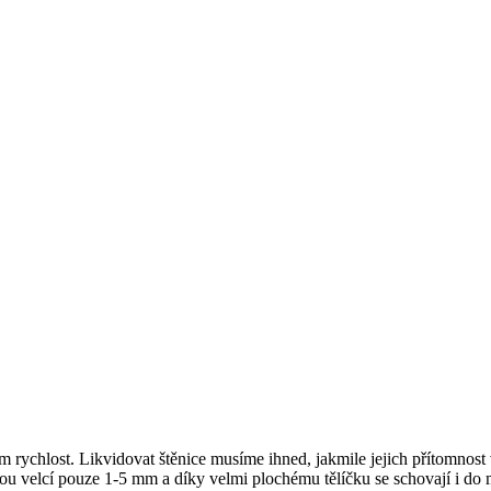
m rychlost. Likvidovat štěnice musíme ihned, jakmile jejich přítomnos
sou velcí pouze 1-5 mm a díky velmi plochému tělíčku se schovají i do m