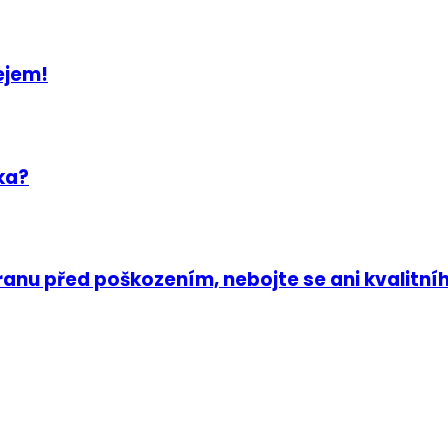
ejem!
ka?
nu před poškozením, nebojte se ani kvalitní