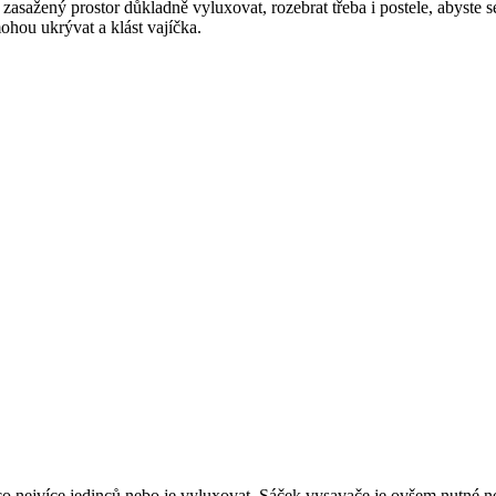
 zasažený prostor důkladně vyluxovat, rozebrat třeba i postele, abyste se
ohou ukrývat a klást vajíčka.
 co nejvíce jedinců nebo je vyluxovat. Sáček vysavače je ovšem nutné ne