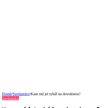
Domů
/
Spolupráce
/
Kam má jet rybář na dovolenou?
Spolupráce