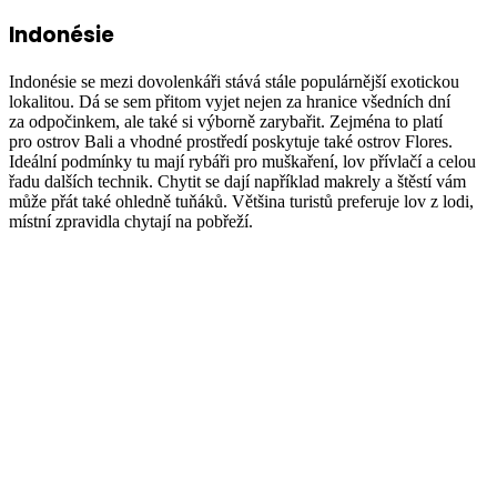
Indonésie
Indonésie se mezi dovolenkáři stává stále populárnější exotickou
lokalitou. Dá se sem přitom vyjet nejen za hranice všedních dní
za odpočinkem, ale také si výborně zarybařit. Zejména to platí
pro ostrov Bali a vhodné prostředí poskytuje také ostrov Flores.
Ideální podmínky tu mají rybáři pro muškaření, lov přívlačí a celou
řadu dalších technik. Chytit se dají například makrely a štěstí vám
může přát také ohledně tuňáků. Většina turistů preferuje lov z lodi,
místní zpravidla chytají na pobřeží.