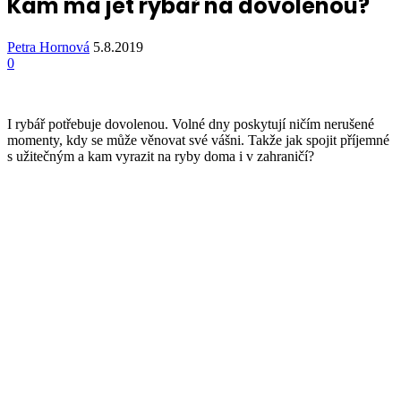
Kam má jet rybář na dovolenou?
Petra Hornová
5.8.2019
0
I rybář potřebuje dovolenou. Volné dny poskytují ničím nerušené
momenty, kdy se může věnovat své vášni. Takže jak spojit příjemné
s užitečným a kam vyrazit na ryby doma i v zahraničí?