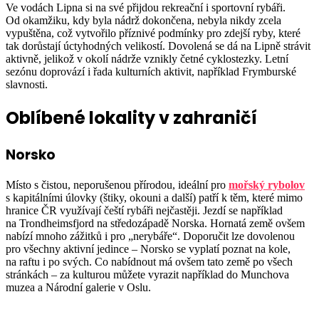
Ve vodách Lipna si na své přijdou rekreační i sportovní rybáři.
Od okamžiku, kdy byla nádrž dokončena, nebyla nikdy zcela
vypuštěna, což vytvořilo příznivé podmínky pro zdejší ryby, které
tak dorůstají úctyhodných velikostí. Dovolená se dá na Lipně strávit
aktivně, jelikož v okolí nádrže vznikly četné cyklostezky. Letní
sezónu doprovází i řada kulturních aktivit, například Frymburské
slavnosti.
Oblíbené lokality v zahraničí
Norsko
Místo s čistou, neporušenou přírodou, ideální pro
mořský rybolov
s kapitálními úlovky (štiky, okouni a další) patří k těm, které mimo
hranice ČR využívají čeští rybáři nejčastěji. Jezdí se například
na Trondheimsfjord na středozápadě Norska. Hornatá země ovšem
nabízí mnoho zážitků i pro „nerybáře“. Doporučit lze dovolenou
pro všechny aktivní jedince – Norsko se vyplatí poznat na kole,
na raftu i po svých. Co nabídnout má ovšem tato země po všech
stránkách – za kulturou můžete vyrazit například do Munchova
muzea a Národní galerie v Oslu.