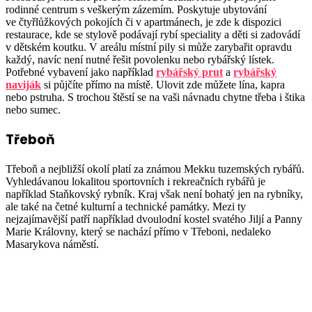
rodinné centrum s veškerým zázemím. Poskytuje ubytování
ve čtyřlůžkových pokojích či v apartmánech, je zde k dispozici
restaurace, kde se stylově podávají rybí speciality a děti si zadovádí
v dětském koutku. V areálu místní pily si může zarybařit opravdu
každý, navíc není nutné řešit povolenku nebo rybářský lístek.
Potřebné vybavení jako například
rybářský prut
a
rybářský
naviják
si půjčíte přímo na místě. Ulovit zde můžete lína, kapra
nebo pstruha. S trochou štěstí se na vaši návnadu chytne třeba i štika
nebo sumec.
Třeboň
Třeboň a nejbližší okolí platí za známou Mekku tuzemských rybářů.
Vyhledávanou lokalitou sportovních i rekreačních rybářů je
například Staňkovský rybník. Kraj však není bohatý jen na rybníky,
ale také na četné kulturní a technické památky. Mezi ty
nejzajímavější patří například dvoulodní kostel svatého Jiljí a Panny
Marie Královny, který se nachází přímo v Třeboni, nedaleko
Masarykova náměstí.