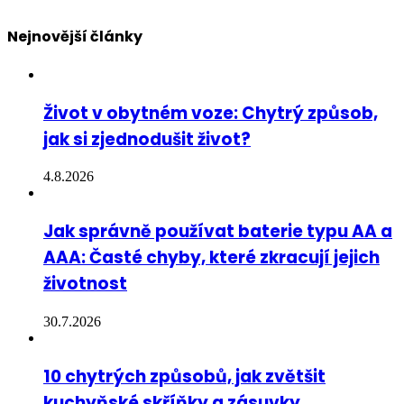
Nejnovější články
Život v obytném voze: Chytrý způsob,
jak si zjednodušit život?
4.8.2026
Jak správně používat baterie typu AA a
AAA: Časté chyby, které zkracují jejich
životnost
30.7.2026
10 chytrých způsobů, jak zvětšit
kuchyňské skříňky a zásuvky