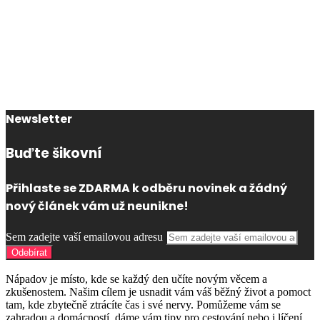
Newsletter
Buďte šikovní
Přihlaste se ZDARMA k odběru novinek a žádný
nový článek vám už neunikne!
Sem zadejte vaší emailovou adresu
Nápadov je místo, kde se každý den učíte novým věcem a
zkušenostem. Našim cílem je usnadit vám váš běžný život a pomoct
tam, kde zbytečně ztrácíte čas i své nervy. Pomůžeme vám se
zahradou a domácností, dáme vám tipy pro cestování nebo i líčení.