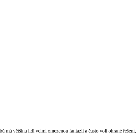
rbů má většina lidí velmi omezenou fantazii a často volí ohrané řešení,