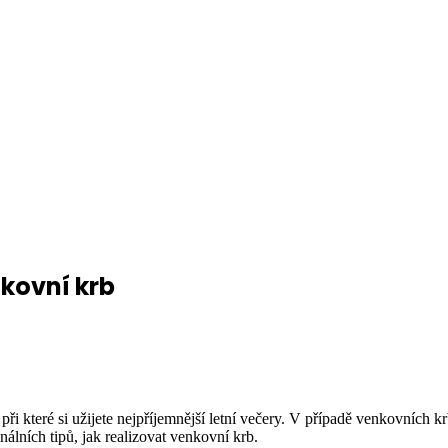
nkovní krb
při které si užijete nejpříjemnější letní večery. V případě venkovních k
álních tipů, jak realizovat venkovní krb.