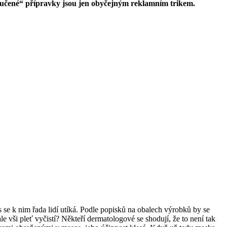
zaručené“ přípravky jsou jen obyčejným reklamním trikem.
 se k nim řada lidí utíká. Podle popisků na obalech výrobků by se
le vši pleť vyčistí? Někteří dermatologové se shodují, že to není tak