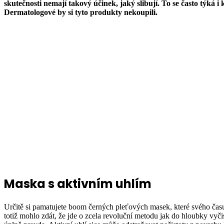
skutečnosti nemají takový účinek, jaký slibují. To se často týk
Dermatologové by si tyto produkty nekoupili.
Maska s aktivním uhlím
Určitě si pamatujete boom černých pleťových masek, které svého času 
totiž mohlo zdát, že jde o zcela revoluční metodu jak do hloubky vyčis