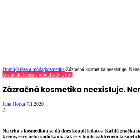
Domů
/
Krása a móda
/
kosmetika
/
Zázračná kosmetika neexistuje. Nenec
kosmetika
Krása a móda
Rady a tipy
Zázračná kosmetika neexistuje. Nen
Jana Horká
7.1.2020
2
Na trhu s kosmetikou se dá dnes koupit ledacos. Každá značka n
krémy, séry nebo vodičkami. Jak se v tomto zahlceném kosmetick