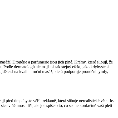
sáží. Drogérie a parfumerie jsou jich plné. Krémy, které slibují, že
Podle dermatologů ale mají asi tak stejný efekt, jako kdybyste si
jděte si na kvalitní ruční masáž, která podporuje proudění lymfy,
řed tím, abyste věřili reklamě, která slibuje nerealistické věci. Je-
e v účinnosti liší, ale jde spíše o to, co sedne konkrétně vaší pleti