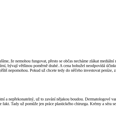
ušíme, že nemohou fungovat, přesto se občas necháme zlákat mediální ma
ní, bývají většinou poměrně drahé. A cena bohužel neodpovídá účinku. 
příliš nepomohou. Pokud už chcete tedy do něčeho investovat peníze, za
í a nepřekonatelný, už to zavání nějakou boudou. Dermatologové varují p
fakt. Tady už pomůže jen práce plastického chirurga. Krémy a séra se sic