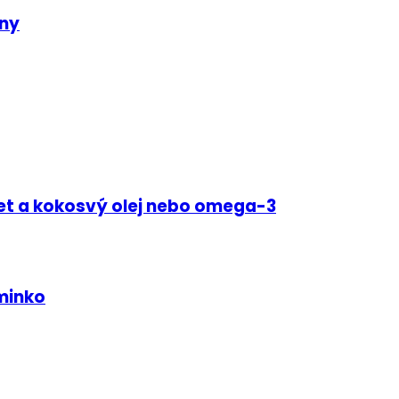
any
et a kokosvý olej nebo omega-3
iminko