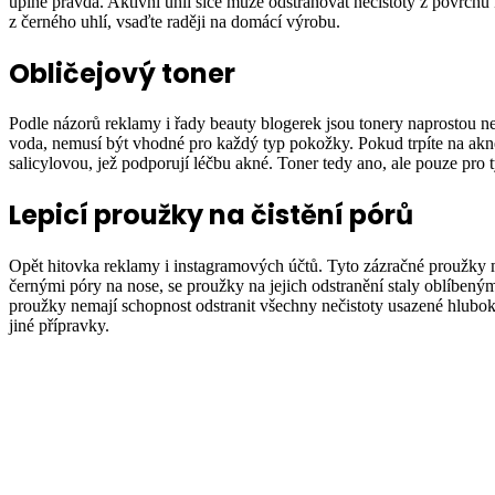
úplně pravda. Aktivní uhlí sice může odstraňovat nečistoty z povrch
z černého uhlí, vsaďte raději na domácí výrobu.
Obličejový toner
Podle názorů reklamy i řady beauty blogerek jsou tonery naprostou nez
voda, nemusí být vhodné pro každý typ pokožky. Pokud trpíte na akné,
salicylovou, jež podporují léčbu akné. Toner tedy ano, ale pouze pro 
Lepicí proužky na čistění pórů
Opět hitovka reklamy i instagramových účtů. Tyto zázračné proužky ma
černými póry na nose, se proužky na jejich odstranění staly oblíbený
proužky nemají schopnost odstranit všechny nečistoty usazené hlubo
jiné přípravky.