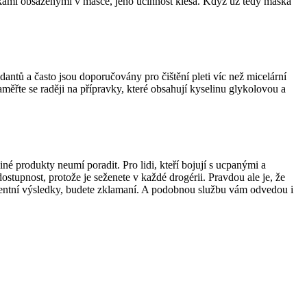
ožkami obsaženými v masce, jeho účinnost klesá. Když už tedy maska
antů a často jsou doporučovány pro čištění pleti víc než micelární
měřte se raději na přípravky, které obsahují kyselinu glykolovou a
é produkty neumí poradit. Pro lidi, kteří bojují s ucpanými a
stupnost, protože je seženete v každé drogérii. Pravdou ale je, že
ocentní výsledky, budete zklamaní. A podobnou službu vám odvedou i