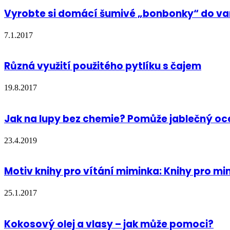
Vyrobte si domácí šumivé „bonbonky“ do v
7.1.2017
Různá využití použitého pytlíku s čajem
19.8.2017
Jak na lupy bez chemie? Pomůže jablečný oc
23.4.2019
Motiv knihy pro vítání miminka: Knihy pro m
25.1.2017
Kokosový olej a vlasy – jak může pomoci?