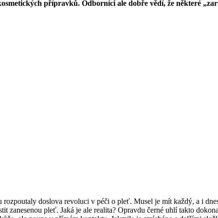
á i kosmetických přípravků. Odborníci ale dobře vědí, že některé „
rozpoutaly doslova revoluci v péči o pleť. Musel je mít každý, a i dnes
tit zanesenou pleť. Jaká je ale realita? Opravdu černé uhlí takto dokona