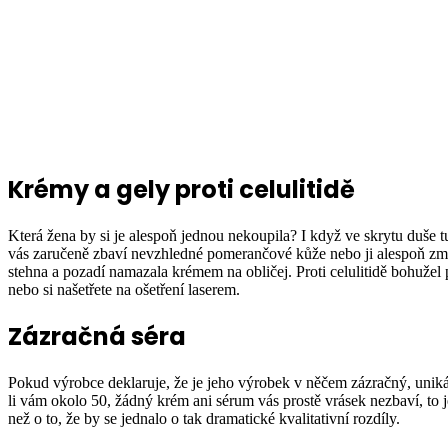
Krémy a gely proti celulitidě
Která žena by si je alespoň jednou nekoupila? I když ve skrytu duše t
vás zaručeně zbaví nevzhledné pomerančové kůže nebo ji alespoň zmír
stehna a pozadí namazala krémem na obličej. Proti celulitidě bohužel 
nebo si našetřete na ošetření laserem.
Zázračná séra
Pokud výrobce deklaruje, že je jeho výrobek v něčem zázračný, unikátn
li vám okolo 50, žádný krém ani sérum vás prostě vrásek nezbaví, to je 
než o to, že by se jednalo o tak dramatické kvalitativní rozdíly.