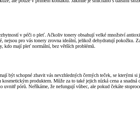
u kůže, ale pouze v přímém kontaktu. Jakmile je smícháno s dalšími sl
bytností v péči o pleť. Ačkoliv tonery obsahují velké množství antioxid
 nejsou pro vás tonery zrovna ideální, jelikož dehydratují pokožku. Za
ty, kdo mají pleť normální, bez větších problémů.
jí být schopné zbavit vás nevzhledných černých teček, se kterými si jin
m kosmetickým produktem. Může za to také jejich nízká cena a snadná do
ko uvnitř pórů. Neříkáme, že nefungují vůbec, ale pokud čekáte stopr