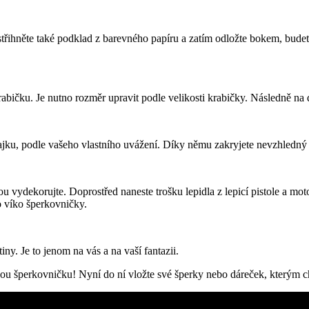
řihněte také podklad z barevného papíru a zatím odložte bokem, budete
bičku. Je nutno rozměr upravit podle velikosti krabičky. Následně na dn
ajku, podle vašeho vlastního uvážení. Díky němu zakryjete nevzhledný v
 vydekorujte. Doprostřed naneste trošku lepidla z lepicí pistole a mot
o víko šperkovničky.
ny. Je to jenom na vás a na vaší fantazii.
vou šperkovničku! Nyní do ní vložte své šperky nebo dáreček, kterým chc