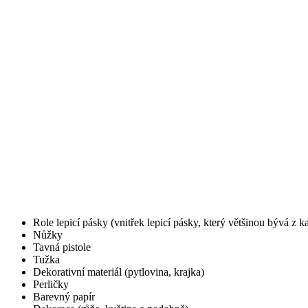
Role lepicí pásky (vnitřek lepicí pásky, který většinou bývá z k
Nůžky
Tavná pistole
Tužka
Dekorativní materiál (pytlovina, krajka)
Perličky
Barevný papír