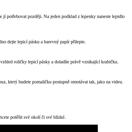
 jí potřebovat později. Na jeden podklad z lepenky naneste lepidlo
o dejte lepicí pásku a barevný papír přilepte.
zhled roličky lepicí pásky a doladíte právě vznikající krabičku.
ouz, který budete pomaličku postupně omotávat tak, jako na videu.
ete potěšit své okolí či své blízké.