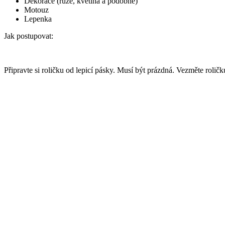
Dekorace (růže, květina a podobně)
Motouz
Lepenka
Jak postupovat:
Připravte si roličku od lepicí pásky. Musí být prázdná. Vezměte rolič