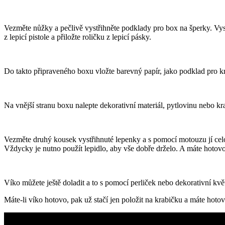
Vezměte nůžky a pečlivě vystřihněte podklady pro box na šperky. Vyst
z lepicí pistole a přiložte roličku z lepicí pásky.
Do takto připraveného boxu vložte barevný papír, jako podklad pro kra
Na vnější stranu boxu nalepte dekorativní materiál, pytlovinu nebo kr
Vezměte druhý kousek vystřihnuté lepenky a s pomocí motouzu jí celou
Vždycky je nutno použít lepidlo, aby vše dobře drželo. A máte hotov
Víko můžete ještě doladit a to s pomocí perliček nebo dekorativní květi
Máte-li víko hotovo, pak už stačí jen položit na krabičku a máte hoto