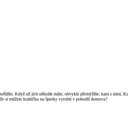
 pořídíte. Když už jich několik máte, obvykle přemýšlíte, kam s nimi. 
 že si můžete krabičku na šperky vyrobit v pohodlí domova?