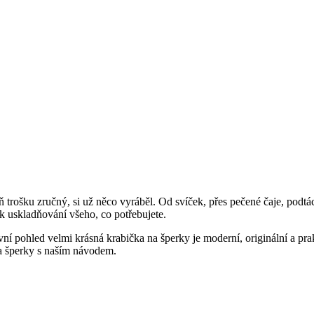
 trošku zručný, si už něco vyráběl. Od svíček, přes pečené čaje, podtá
k uskladňování všeho, co potřebujete.
í pohled velmi krásná krabička na šperky je moderní, originální a prak
na šperky s naším návodem.