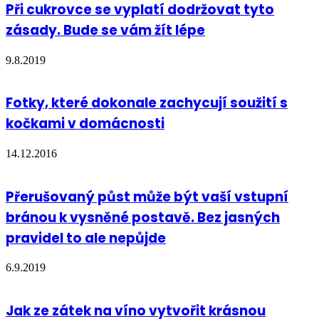
Při cukrovce se vyplatí dodržovat tyto
zásady. Bude se vám žít lépe
9.8.2019
Fotky, které dokonale zachycují soužití s
kočkami v domácnosti
14.12.2016
Přerušovaný půst může být vaší vstupní
bránou k vysněné postavě. Bez jasných
pravidel to ale nepůjde
6.9.2019
Jak ze zátek na víno vytvořit krásnou