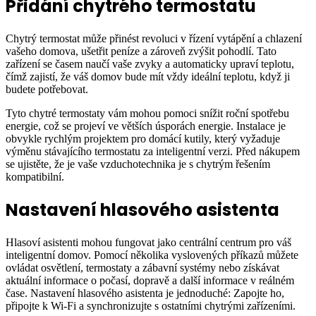
Přidání chytrého termostatu
Chytrý termostat může přinést revoluci v řízení vytápění a chlazení
vašeho domova, ušetřit peníze a zároveň zvýšit pohodlí. Tato
zařízení se časem naučí vaše zvyky a automaticky upraví teplotu,
čímž zajistí, že váš domov bude mít vždy ideální teplotu, když ji
budete potřebovat.
Tyto chytré termostaty vám mohou pomoci snížit roční spotřebu
energie, což se projeví ve větších úsporách energie. Instalace je
obvykle rychlým projektem pro domácí kutily, který vyžaduje
výměnu stávajícího termostatu za inteligentní verzi. Před nákupem
se ujistěte, že je vaše vzduchotechnika je s chytrým řešením
kompatibilní.
Nastavení hlasového asistenta
Hlasoví asistenti mohou fungovat jako centrální centrum pro váš
inteligentní domov. Pomocí několika vyslovených příkazů můžete
ovládat osvětlení, termostaty a zábavní systémy nebo získávat
aktuální informace o počasí, dopravě a další informace v reálném
čase. Nastavení hlasového asistenta je jednoduché: Zapojte ho,
připojte k Wi-Fi a synchronizujte s ostatními chytrými zařízeními.