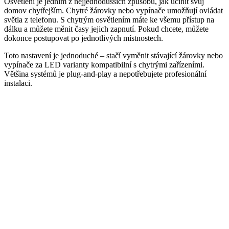
Osvětlení je jedním z nejjednodušších způsobů, jak učinit svůj
domov chytřejším. Chytré žárovky nebo vypínače umožňují ovládat
světla z telefonu. S chytrým osvětlením máte ke všemu přístup na
dálku a můžete měnit časy jejich zapnutí. Pokud chcete, můžete
dokonce postupovat po jednotlivých místnostech.
Toto nastavení je jednoduché – stačí vyměnit stávající žárovky nebo
vypínače za LED varianty kompatibilní s chytrými zařízeními.
Většina systémů je plug-and-play a nepotřebujete profesionální
instalaci.