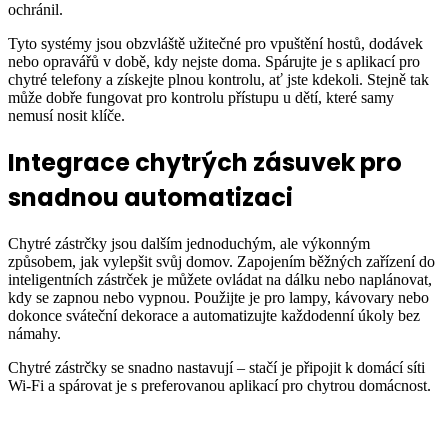
ochránil.
Tyto systémy jsou obzvláště užitečné pro vpuštění hostů, dodávek
nebo opravářů v době, kdy nejste doma. Spárujte je s aplikací pro
chytré telefony a získejte plnou kontrolu, ať jste kdekoli. Stejně tak
může dobře fungovat pro kontrolu přístupu u dětí, které samy
nemusí nosit klíče.
Integrace chytrých zásuvek pro
snadnou automatizaci
Chytré zástrčky jsou dalším jednoduchým, ale výkonným
způsobem, jak vylepšit svůj domov. Zapojením běžných zařízení do
inteligentních zástrček je můžete ovládat na dálku nebo naplánovat,
kdy se zapnou nebo vypnou. Použijte je pro lampy, kávovary nebo
dokonce sváteční dekorace a automatizujte každodenní úkoly bez
námahy.
Chytré zástrčky se snadno nastavují – stačí je připojit k domácí síti
Wi-Fi a spárovat je s preferovanou aplikací pro chytrou domácnost.