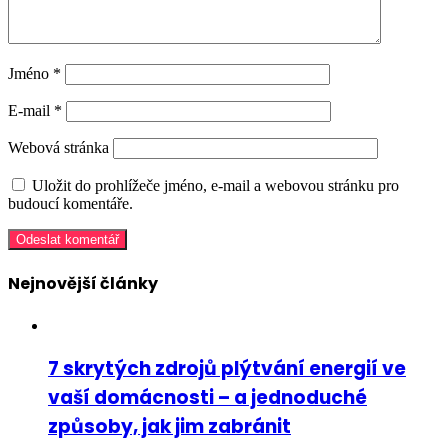
Jméno
*
E-mail
*
Webová stránka
Uložit do prohlížeče jméno, e-mail a webovou stránku pro
budoucí komentáře.
Nejnovější články
7 skrytých zdrojů plýtvání energií ve
vaší domácnosti – a jednoduché
způsoby, jak jim zabránit