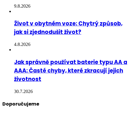
9.8.2026
Život v obytném voze: Chytrý způsob,
jak si zjednodušit život?
4.8.2026
Jak správně používat baterie typu AA a
AAA: Časté chyby, které zkracují jejich
životnost
30.7.2026
Doporučujeme