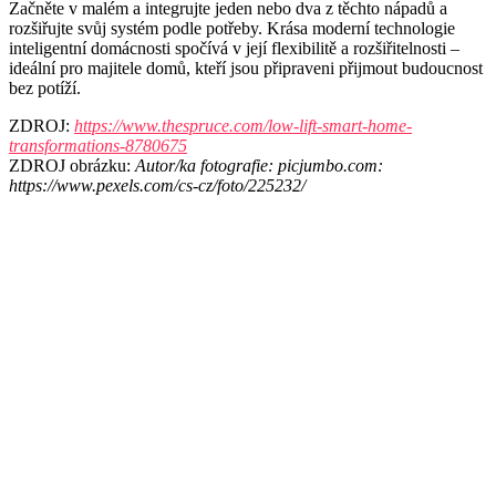
Začněte v malém a integrujte jeden nebo dva z těchto nápadů a
rozšiřujte svůj systém podle potřeby. Krása moderní technologie
inteligentní domácnosti spočívá v její flexibilitě a rozšiřitelnosti –
ideální pro majitele domů, kteří jsou připraveni přijmout budoucnost
bez potíží.
ZDROJ:
https://www.thespruce.com/low-lift-smart-home-
transformations-8780675
ZDROJ obrázku:
Autor/ka fotografie: picjumbo.com:
https://www.pexels.com/cs-cz/foto/225232/