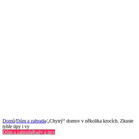
Domů
/
Dům a zahrada
/
„Chytrý“ domov v několika krocích. Zkuste
tyhle tipy i vy
Dům a zahrada
Rady a tipy