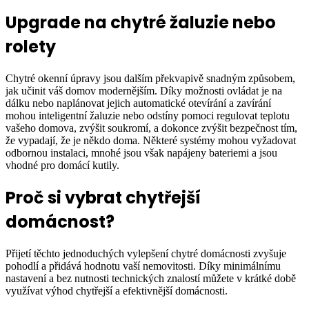
Upgrade na chytré žaluzie nebo
rolety
Chytré okenní úpravy jsou dalším překvapivě snadným způsobem,
jak učinit váš domov modernějším. Díky možnosti ovládat je na
dálku nebo naplánovat jejich automatické otevírání a zavírání
mohou inteligentní žaluzie nebo odstíny pomoci regulovat teplotu
vašeho domova, zvýšit soukromí, a dokonce zvýšit bezpečnost tím,
že vypadají, že je někdo doma. Některé systémy mohou vyžadovat
odbornou instalaci, mnohé jsou však napájeny bateriemi a jsou
vhodné pro domácí kutily.
Proč si vybrat chytřejší
domácnost?
Přijetí těchto jednoduchých vylepšení chytré domácnosti zvyšuje
pohodlí a přidává hodnotu vaší nemovitosti. Díky minimálnímu
nastavení a bez nutnosti technických znalostí můžete v krátké době
využívat výhod chytřejší a efektivnější domácnosti.